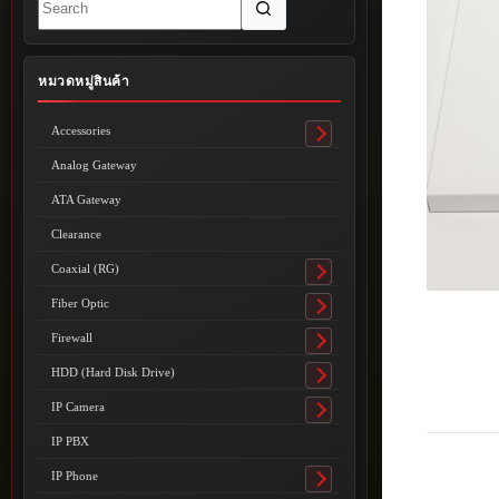
results
หมวดหมู่สินค้า
Accessories
Toggle
submenu
Analog Gateway
ATA Gateway
Clearance
Coaxial (RG)
Toggle
submenu
Fiber Optic
Toggle
submenu
Firewall
Toggle
submenu
HDD (Hard Disk Drive)
Toggle
submenu
IP Camera
Toggle
submenu
IP PBX
IP Phone
Toggle