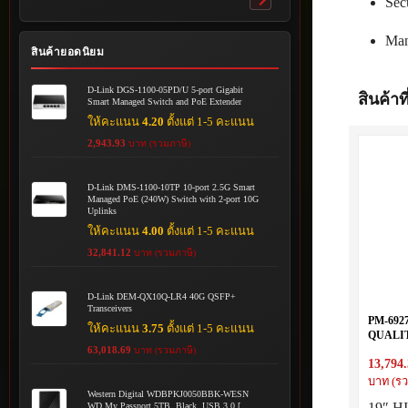
Sec
Toggle
submenu
Man
สินค้ายอดนิยม
D-Link DGS-1100-05PD/U 5-port Gigabit
สินค้าที
Smart Managed Switch and PoE Extender
ให้คะแนน
4.20
ตั้งแต่ 1-5 คะแนน
2,943.93
บาท (รวมภาษี)
D-Link DMS-1100-10TP 10-port 2.5G Smart
Managed PoE (240W) Switch with 2-port 10G
Uplinks
ให้คะแนน
4.00
ตั้งแต่ 1-5 คะแนน
32,841.12
บาท (รวมภาษี)
D-Link DEM-QX10Q-LR4 40G QSFP+
Transceivers
PM-692
ให้คะแนน
3.75
ตั้งแต่ 1-5 คะแนน
QUALI
27U (60
63,018.69
บาท (รวมภาษี)
13,794
บาท (รว
Western Digital WDBPKJ0050BBK-WESN
19″ 
WD My Passport 5TB, Black, USB 3.0 [