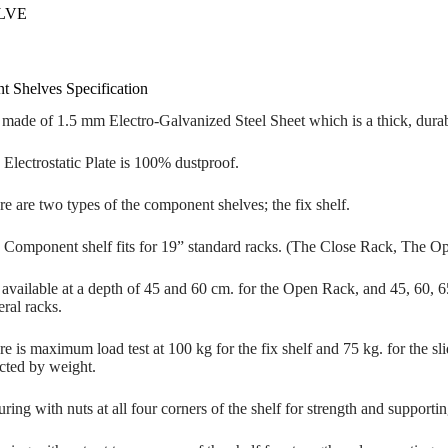
LVE
 Shelves Specification
is made of 1.5 mm Electro-Galvanized Steel Sheet which is a thick, dura
 Electrostatic Plate is 100% dustproof.
re are two types of the component shelves; the fix shelf.
 Component shelf fits for 19” standard racks. (The Close Rack, The O
s available at a depth of 45 and 60 cm. for the Open Rack, and 45, 60, 6
ral racks.
e is maximum load test at 100 kg for the fix shelf and 75 kg. for the sl
ected by weight.
ring with nuts at all four corners of the shelf for strength and support