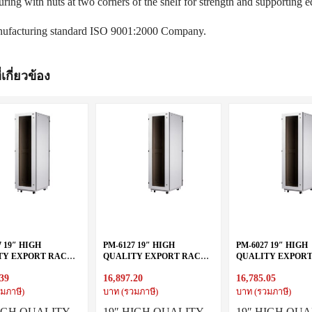
uring with nuts at two corners of the shelf for strength and supporting
ufacturing standard ISO 9001:2000 Company.
่เกี่ยวข้อง
7 19″ HIGH
PM-6127 19″ HIGH
PM-6027 19″ HIGH
TY EXPORT RACK
QUALITY EXPORT RACK
QUALITY EXPOR
X90 cm.)
27U (60X110 cm.)
27U (60X100 cm.)
.39
16,897.20
16,785.05
มภาษี)
บาท (รวมภาษี)
บาท (รวมภาษี)
HIGH QUALITY
19″ HIGH QUALITY
19″ HIGH QUA