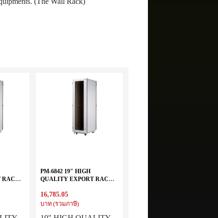
 equipments. (The Wall Rack)
PM-6842 19″ HIGH
T RACK
QUALITY EXPORT RACK
42U (60X80 cm.)
16,785.05
บาท (รวมภาษี)
LITY
19″ HIGH QUALITY