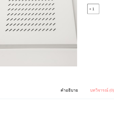
จำนวน
FA-
6695
FIX
SHELVE
95
cm.
depth
ชิ้น
คำอธิบาย
บทวิจารณ์ (0