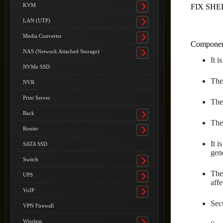
submenu
KVM
FIX SHE
Toggle
submenu
LAN (UTP)
Toggle
submenu
Media Converter
Toggle
Component
submenu
NAS (Network Attached Storage)
Toggle
It 
submenu
NVMe SSD
The
NVR
Print Server
The
Rack
Toggle
The
submenu
Router
Toggle
submenu
It i
SATA SSD
gene
Switch
Toggle
submenu
Ther
UPS
Toggle
aff
submenu
VoIP
Toggle
Secu
submenu
VPN Firewall
Wireless