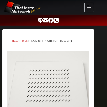
Skip
to
content
Home
>
Rack
> FA-6680 FIX SHELVE 80 cm. depth