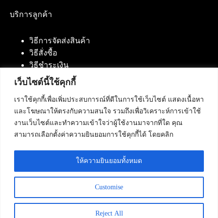
บริการลูกค้า
วิธีการจัดส่งสินค้า
วิธีสั่งซื้อ
วิธีชำระเงิน
เว็บไซต์นี้ใช้คุกกี้
เราใช้คุกกี้เพื่อเพิ่มประสบการณ์ที่ดีในการใช้เว็บไซต์ แสดงเนื้อหา
ติดต่อเรา
และโฆษณาให้ตรงกับความสนใจ รวมถึงเพื่อวิเคราะห์การเข้าใช้
งานเว็บไซต์และทำความเข้าใจว่าผู้ใช้งานมาจากที่ใด คุณ
บริษัท เน็ทฟิวชั่น คอมมิวนิเคชั่น จำกัด 420/94 ถนน
สามารถเลือกตั้งค่าความยินยอมการใช้คุกกี้ได้ โดยคลิก
นัมเบอร์วัน-ราม 2 แขวงดอกไม้, เขตประเวศ
กรุงเทพมหานคร 10250
ให้ความยินยอมทั้งหมด
โทรศัพท์ :
084-553-4055
,
086-309-5259
,
02-125-2703
Customise
Reject All