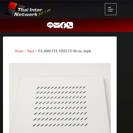
Skip
to
content
Home
>
Rack
> FA-6660 FIX SHELVE 60 cm. depth