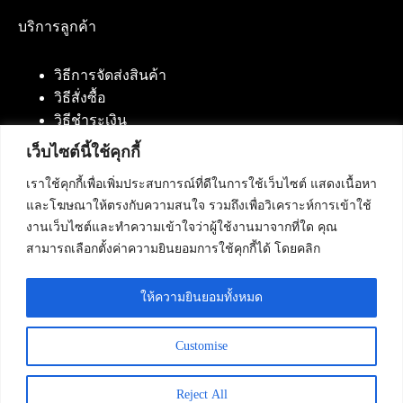
บริการลูกค้า
วิธีการจัดส่งสินค้า
วิธีสั่งซื้อ
วิธีชำระเงิน
เว็บไซต์นี้ใช้คุกกี้
เราใช้คุกกี้เพื่อเพิ่มประสบการณ์ที่ดีในการใช้เว็บไซต์ แสดงเนื้อหา
ติดต่อเรา
และโฆษณาให้ตรงกับความสนใจ รวมถึงเพื่อวิเคราะห์การเข้าใช้
งานเว็บไซต์และทำความเข้าใจว่าผู้ใช้งานมาจากที่ใด คุณ
บริษัท เน็ทฟิวชั่น คอมมิวนิเคชั่น จำกัด 420/94 ถนน
สามารถเลือกตั้งค่าความยินยอมการใช้คุกกี้ได้ โดยคลิก
นัมเบอร์วัน-ราม 2 แขวงดอกไม้, เขตประเวศ
กรุงเทพมหานคร 10250
ให้ความยินยอมทั้งหมด
โทรศัพท์ :
084-553-4055
,
086-309-5259
,
02-125-2703
Customise
Reject All