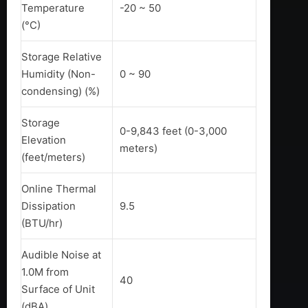
Temperature
-20 ~ 50
(°C)
Storage Relative
Humidity (Non-
0 ~ 90
condensing) (%)
Storage
0-9,843 feet (0-3,000
Elevation
meters)
(feet/meters)
Online Thermal
Dissipation
9.5
(BTU/hr)
Audible Noise at
1.0M from
40
Surface of Unit
(dBA)