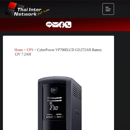
Skip
to
content
Home
>
UPS
> CyberPower VP700ELCD GI1272AH Battery
12V 7.2AH