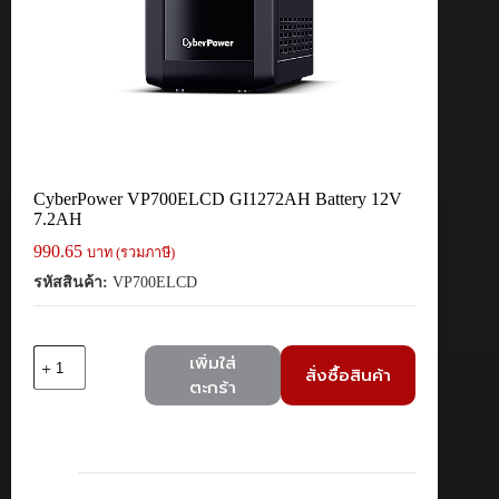
CyberPower VP700ELCD GI1272AH Battery 12V
7.2AH
990.65
บาท (รวมภาษี)
รหัสสินค้า:
VP700ELCD
จำนวน
เพิ่มใส่
สั่งซื้อสินค้า
CyberPower
ตะกร้า
VP700ELCD
GI1272AH
Battery
12V
7.2AH
ชิ้น