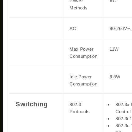
Power
AC
Methods
AC
90-260V~,
Max Power
11W
Consumption
Idle Power
6.8W
Consumption
Switching
802.3
802.3x 
Protocols
Control
802.3i
802.3u