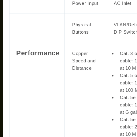
Power Input
AC Inlet
Physical
VLAN/Defa
Buttons
DIP Switc
Performance
Copper
Cat. 3 o
Speed and
cable: 
Distance
at 10 M
Cat. 5 o
cable: 
at 100
Cat. 5e
cable: 
at Gigab
Cat. 5e
cable: 
at 10 M