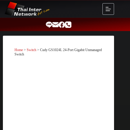
Skip
to
content
Home
>
Switch
> Cudy GS1024L 24-Port Gigabit Unmanaged
Switch