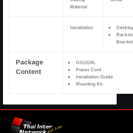
Material
Installation
Deskto
Rackmo
Bracke
Package
GS1024L
Power Cord
Content
Installation Guide
Mounting Kit