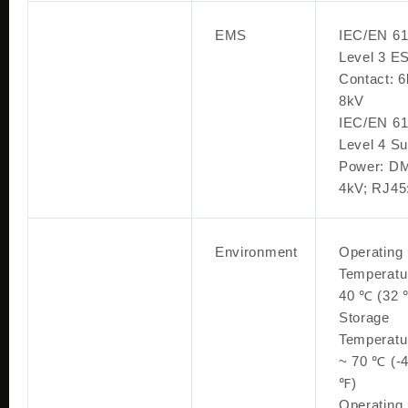
EMS
IEC/EN 61
Level 3 E
Contact: 6
8kV
IEC/EN 61
Level 4 Su
Power: D
4kV; RJ45
Environment
Operating
Temperatu
40 ℃ (32 
Storage
Temperatu
~ 70 ℃ (-
℉)
Operating 