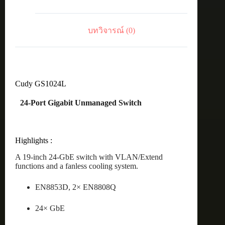
บทวิจารณ์ (0)
Cudy GS1024L
24-Port Gigabit Unmanaged Switch
Highlights :
A 19-inch 24-GbE switch with VLAN/Extend
functions and a fanless cooling system.
EN8853D, 2× EN8808Q
24× GbE