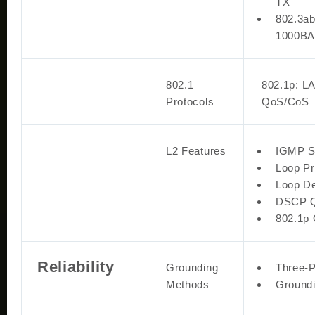
TX
802.3a
1000BA
802.1
802.1p: L
Protocols
QoS/CoS
L2 Features
IGMP S
Loop Pr
Loop De
DSCP 
802.1p
Reliability
Grounding
Three-P
Methods
Groundi