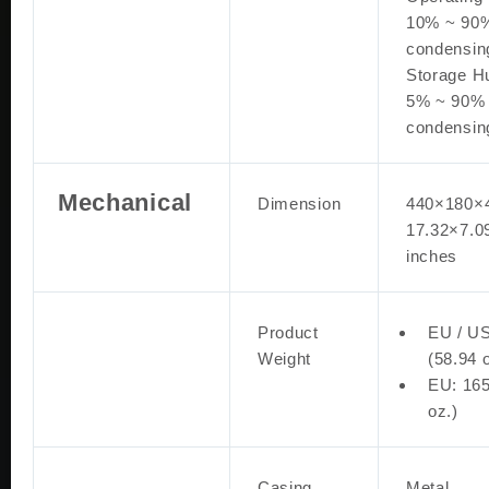
10% ~ 90%
condensin
Storage Hu
5% ~ 90% 
condensin
Mechanical
Dimension
440×180×
17.32×7.0
inches
Product
EU / US
Weight
(58.94 
EU: 165
oz.)
Casing
Metal