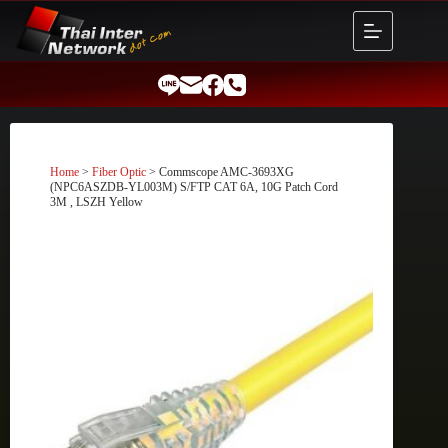
Skip
to
content
Home
>
Fiber Optic
> Commscope AMC-3693XG
(NPC6ASZDB-YL003M) S/FTP CAT 6A, 10G Patch Cord
3M , LSZH Yellow