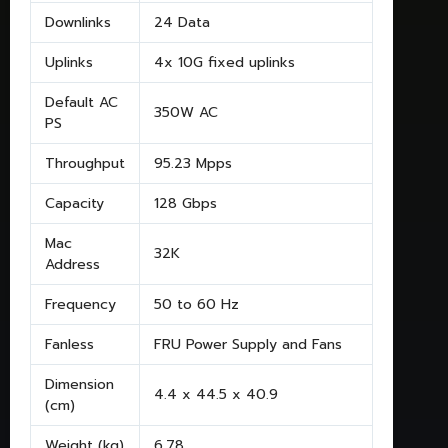
Downlinks
24 Data
Uplinks
4x 10G fixed uplinks
Default AC
350W AC
PS
Throughput
95.23 Mpps
Capacity
128 Gbps
Mac
32K
Address
Frequency
50 to 60 Hz
Fanless
FRU Power Supply and Fans
Dimension
4.4 x 44.5 x 40.9
(cm)
Weight (kg)
6.78