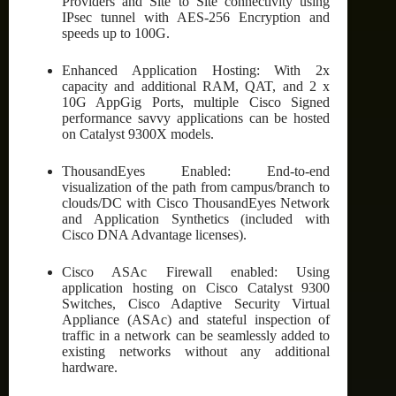
Providers and Site to Site connectivity using
IPsec tunnel with AES-256 Encryption and
speeds up to 100G.
Enhanced Application Hosting: With 2x
capacity and additional RAM, QAT, and 2 x
10G AppGig Ports, multiple Cisco Signed
performance savvy applications can be hosted
on Catalyst 9300X models.
ThousandEyes Enabled: End-to-end
visualization of the path from campus/branch to
clouds/DC with Cisco ThousandEyes Network
and Application Synthetics (included with
Cisco DNA Advantage licenses).
Cisco ASAc Firewall enabled: Using
application hosting on Cisco Catalyst 9300
Switches, Cisco Adaptive Security Virtual
Appliance (ASAc) and stateful inspection of
traffic in a network can be seamlessly added to
existing networks without any additional
hardware.