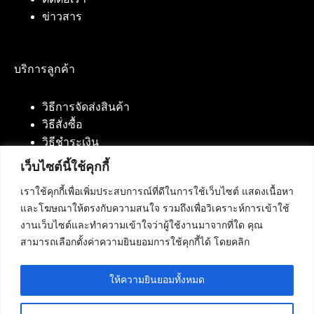
ข่าวสาร
บริการลูกค้า
วิธีการจัดส่งสินค้า
วิธีสั่งซื้อ
วิธีชำระเงิน
เว็บไซต์นี้ใช้คุกกี้
เราใช้คุกกี้เพื่อเพิ่มประสบการณ์ที่ดีในการใช้เว็บไซต์ แสดงเนื้อหา
ติดต่อเรา
และโฆษณาให้ตรงกับความสนใจ รวมถึงเพื่อวิเคราะห์การเข้าใช้
งานเว็บไซต์และทำความเข้าใจว่าผู้ใช้งานมาจากที่ใด คุณ
บริษัท เน็ทฟิวชั่น คอมมิวนิเคชั่น จำกัด 420/94 ถนน
สามารถเลือกตั้งค่าความยินยอมการใช้คุกกี้ได้ โดยคลิก
นัมเบอร์วัน-ราม 2 แขวงดอกไม้, เขตประเวศ
กรุงเทพมหานคร 10250
ให้ความยินยอมทั้งหมด
โทรศัพท์ :
084-553-4055
,
086-309-5259
,
02-125-2703