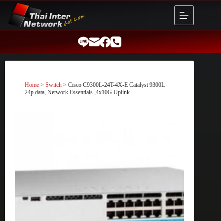
Skip
to
content
Home
>
Switch
> Cisco C9300L-24T-4X-E Catalyst 9300L
24p data, Network Essentials ,4x10G Uplink