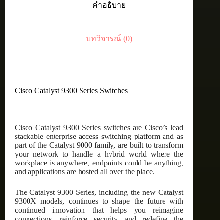
คำอธิบาย
24p
data,
Network
Essentials
บทวิจารณ์ (0)
,4x10G
Uplink
ชิ้น
Cisco Catalyst 9300 Series Switches
Cisco Catalyst 9300 Series switches are Cisco’s lead
stackable enterprise access switching platform and as
part of the Catalyst 9000 family, are built to transform
your network to handle a hybrid world where the
workplace is anywhere, endpoints could be anything,
and applications are hosted all over the place.
The Catalyst 9300 Series, including the new Catalyst
9300X models, continues to shape the future with
continued innovation that helps you reimagine
connections, reinforce security and redefine the