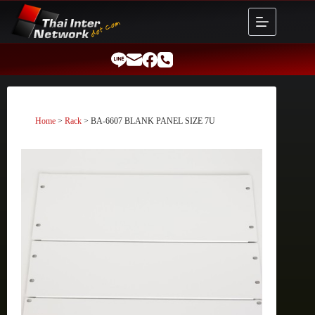
Skip
to
content
Home
>
Rack
> BA-6607 BLANK PANEL SIZE 7U