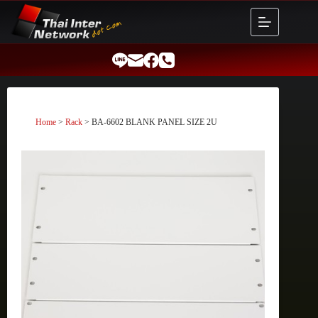
Skip
to
content
Home
>
Rack
> BA-6602 BLANK PANEL SIZE 2U