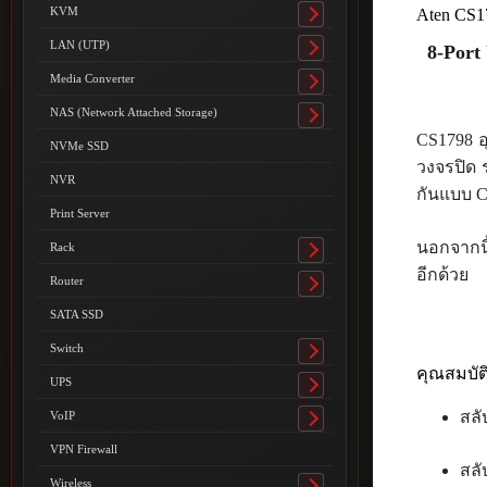
submenu
KVM
Aten CS1
Toggle
submenu
LAN (UTP)
8-Por
Toggle
submenu
Media Converter
Toggle
submenu
NAS (Network Attached Storage)
Toggle
CS1798 อ
submenu
NVMe SSD
วงจรปิด ร
NVR
กันแบบ Ca
Print Server
นอกจากนี้
Rack
Toggle
อีกด้วย
submenu
Router
Toggle
submenu
SATA SSD
Switch
Toggle
คุณสมบัต
submenu
UPS
Toggle
submenu
สลั
VoIP
Toggle
submenu
VPN Firewall
สลั
Wireless