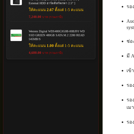
External HDD ฮาร์ดดิสก์พกพา 2.5" ]
รอง
ให้คะแนน
2.67
ตั้งแต่ 1-5 คะแนน
7,240.00
บาท (รวมภาษี)
Aud
sys
Western Digital WDS480G3G0B-00BJF0 WD
SSD GREEN 480GB SATA M.2 2280 READ
545MB/S
ช่อ
ให้คะแนน
1.00
ตั้งแต่ 1-5 คะแนน
4,680.00
บาท (รวมภาษี)
มี 
เข้
รอง
รอง
เมา
รอง