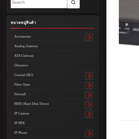
results
หมวดหมู่สินค้า
Accessories
Toggle
submenu
Analog Gateway
ATA Gateway
Clearance
Coaxial (RG)
Toggle
submenu
Fiber Optic
Toggle
submenu
Firewall
Toggle
submenu
HDD (Hard Disk Drive)
Toggle
submenu
IP Camera
Toggle
submenu
IP PBX
IP Phone
Toggle