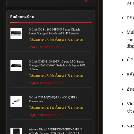
Toggle
เมา
submenu
ต่อ
สินค้ายอดนิยม
D-Link DGS-1100-05PD/U 5-port Gigabit
Mul
Smart Managed Switch and PoE Extender
com
ให้คะแนน
5.00
ตั้งแต่ 1-5 คะแนน
disp
2,943.93
บาท (รวมภาษี)
มี 
D-Link DMS-1100-10TP 10-port 2.5G Smart
Managed PoE (240W) Switch with 2-port 10G
Uplinks
สลั
ให้คะแนน
5.00
ตั้งแต่ 1-5 คะแนน
32,841.12
บาท (รวมภาษี)
อัพ
D-Link DEM-QX10Q-LR4 40G QSFP+
Transceivers
Vid
ให้คะแนน
4.14
ตั้งแต่ 1-5 คะแนน
ช่ว
63,018.69
บาท (รวมภาษี)
รอง
Western Digital WDBPKJ0050BBK-WESN
WD My Passport 5TB, Black, USB 3.0 [