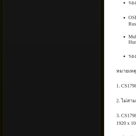
รอง
OSD
Rus
Mul
Hun
รอง
หมายเหต
1. CS1798
2. ไม่สาม
3. CS179
1920 x 10