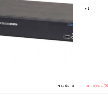
จำนวน
Aten
CS1798
8-
Port
USB
HDMI
KVM
Switch
ชิ้น
คำอธิบาย
บทวิจารณ์ (0