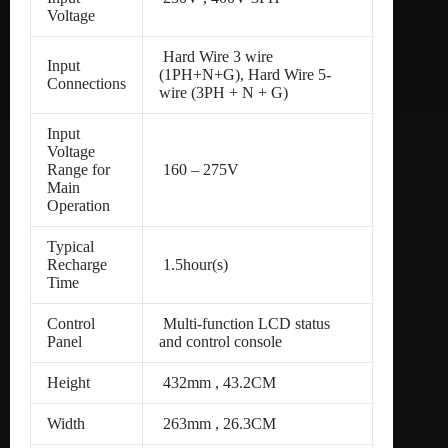
Voltage
Hard Wire 3 wire
Input
(1PH+N+G), Hard Wire 5-
Connections
wire (3PH + N + G)
Input
Voltage
Range for
160 – 275V
Main
Operation
Typical
Recharge
1.5hour(s)
Time
Control
Multi-function LCD status
Panel
and control console
Height
432mm , 43.2CM
Width
263mm , 26.3CM