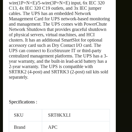
wire(1P+N+E)/5-wire(3P+N+E) input, 6x IEC 320
C13, 4x IEC 320 C19 outlets, and 3x IEC jumper
cables. The UPS has an embedded Network
Management Card for UPS network-based monitoring
and management. The UPS comes with PowerChute
Network Shutdown that provides graceful shutdown
of physical servers, virtual machines, and HCI
clusters. It has an additional SmartSlot for optional
accessory card such as Dry Contact I/O card. The
UPS can connect to EcoStruxure IT or third-party
centralized management platforms. The UPS has a 3-
year warranty, and the built-in lead-acid battery has a
2-year warranty. The UPS is compatible with
SRTRK2 (4-post) and SRTRK3 (2-post) rail kits sold
separately.
Specifications :
SKU
SRT8KXLI
Brand
APC