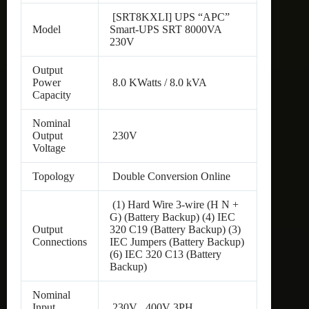
[SRT8KXLI] UPS “APC”
Model
Smart-UPS SRT 8000VA
230V
Output
Power
8.0 KWatts / 8.0 kVA
Capacity
Nominal
Output
230V
Voltage
Topology
Double Conversion Online
(1) Hard Wire 3-wire (H N +
G) (Battery Backup) (4) IEC
Output
320 C19 (Battery Backup) (3)
Connections
IEC Jumpers (Battery Backup)
(6) IEC 320 C13 (Battery
Backup)
Nominal
Input
230V , 400V 3PH