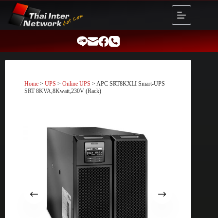
Skip
to
content
Home
>
UPS
>
Online UPS
> APC SRT8KXLI Smart-UPS
SRT 8KVA,8Kwatt,230V (Rack)