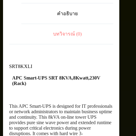
8KVA,8Kwatt,230V
(Rack)
คำอธิบาย
ชิ้น
บทวิจารณ์ (0)
SRT8KXLI
APC Smart-UPS SRT 8KVA,8Kwatt,230V
(Rack)
This APC Smart-UPS is designed for IT professionals
or network administrators to maintain business uptime
and continuity. This 8kVA on-line tower UPS
provides pure sine wave power and extended runtime
to support critical electronics during power
disruptions. It comes with hard wire 3-