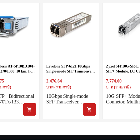
elesis AT-SP10BD10/I-
Levelone SFP-6121 10Gbps
Zyxel SFP10G-SR-E
270/1330, 10 km, I-
Single-mode SFP Transceiver,
SFP+ Module, LC Co
TAA
10km, 1310nm
Multimode 850nm 3
.75
2,476.64
7,774.00
DDMI support
มภาษี)
บาท (รวมภาษี)
บาท (รวมภาษี)
P+ Bidirectional
10Gbps Single-mode
10G SFP+ Modu
70Tx/133…
SFP Transceiver, …
Connetor, Mult