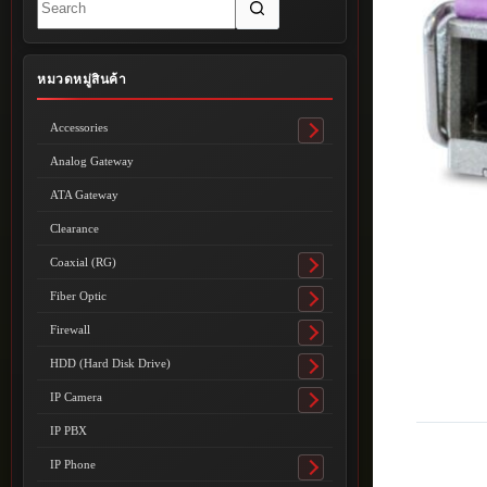
results
หมวดหมู่สินค้า
Accessories
Toggle
submenu
Analog Gateway
ATA Gateway
Clearance
Coaxial (RG)
Toggle
submenu
Fiber Optic
Toggle
submenu
Firewall
Toggle
submenu
HDD (Hard Disk Drive)
Toggle
submenu
IP Camera
Toggle
submenu
IP PBX
IP Phone
Toggle