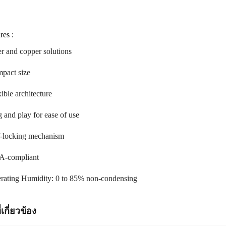
res :
er and copper solutions
pact size
ible architecture
g and play for ease of use
f-locking mechanism
-compliant
rating Humidity: 0 to 85% non-condensing
่เกี่ยวข้อง