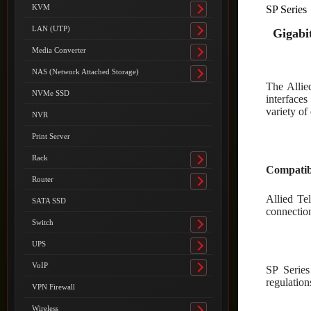
submenu
KVM
SP Series
Toggle
submenu
LAN (UTP)
Gigabi
Toggle
submenu
Media Converter
Toggle
submenu
NAS (Network Attached Storage)
Toggle
The Allie
submenu
NVMe SSD
interface
variety of
NVR
Print Server
Rack
Toggle
Compatibi
submenu
Router
Toggle
Allied Te
submenu
SATA SSD
connectio
Switch
Toggle
submenu
UPS
Toggle
submenu
VoIP
SP Series
Toggle
regulation
submenu
VPN Firewall
Wireless