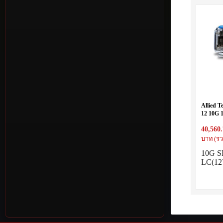
Allied T
12 10G 1
Temp, 
40,560
บาท (รว
10G SF
LC(12