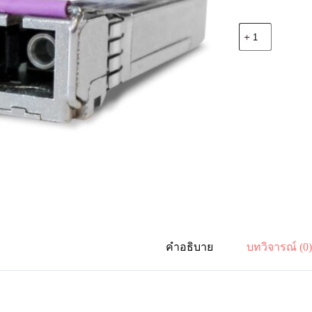
จำนวน
Allied
Telesis
AT-
SPBD20-
14-
EXT
20
km,
1G,
SMF,
BiDi,
SC
(1490Tx/1310Rx
ชิ้น
คำอธิบาย
บทวิจารณ์ (0