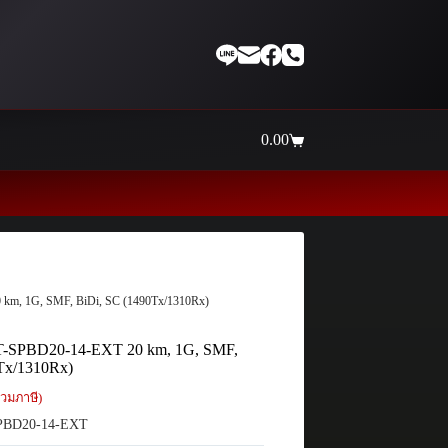
0.00
Shopping
cart
Thaiinternetwork ศูนย์ร
0 km, 1G, SMF, BiDi, SC (1490Tx/1310Rx)
 AT-SPBD20-14-EXT 20 km, 1G, SMF,
Tx/1310Rx)
วมภาษี)
PBD20-14-EXT