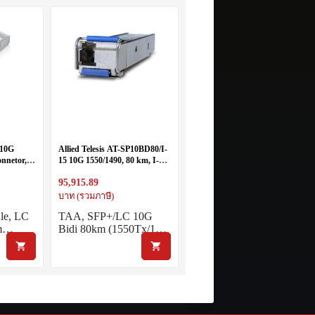
 10G
Allied Telesis AT-SP10BD80/I-
nnetor,
15 10G 1550/1490, 80 km, I-
00m,
Temp, TAA
95,915.89
บาท (รวมภาษี)
le, LC
TAA, SFP+/LC 10G
im…
Bidi 80km (1550Tx/1…