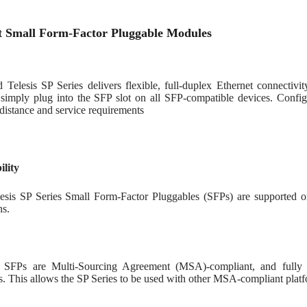
t Small Form-Factor Pluggable Modules
d Telesis SP Series delivers flexible, full-duplex Ethernet connectiv
s simply plug into the SFP slot on all SFP-compatible devices. Confi
 distance and service requirements
lity
lesis SP Series Small Form-Factor Pluggables (SFPs) are supported o
ns.
 SFPs are Multi-Sourcing Agreement (MSA)-compliant, and fully 
s. This allows the SP Series to be used with other MSA-compliant plat