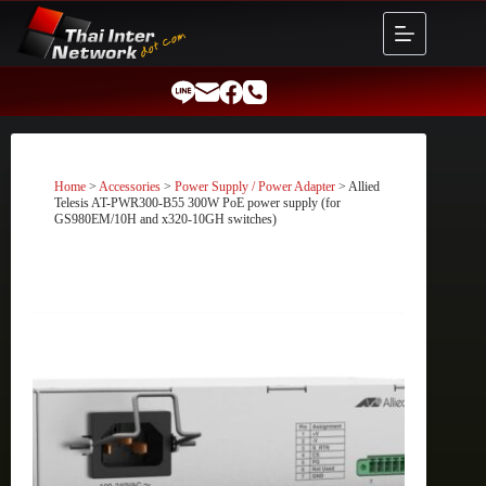
Skip
to
content
Home
>
Accessories
>
Power Supply / Power Adapter
> Allied
Telesis AT-PWR300-B55 300W PoE power supply (for
GS980EM/10H and x320-10GH switches)