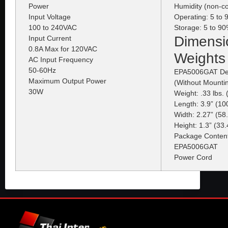
Power
Humidity (non-c
Input Voltage
Operating: 5 to 
100 to 240VAC
Storage: 5 to 90
Dimensi
Input Current
0.8A Max for 120VAC
Weights
AC Input Frequency
50-60Hz
EPA5006GAT De
Maximum Output Power
(Without Mountin
30W
Weight: .33 lbs. 
Length: 3.9” (1
Width: 2.27” (5
Height: 1.3” (33
Package Conten
EPA5006GAT
Power Cord