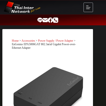
Skip
to
content
Home
>
Accessories
>
Power Supply / Power Adapter
>
EnGenius EPA5006GAT 802.3at/af Gigabit Power-over-
Ethernet Adapter