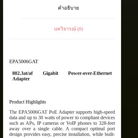
Ethernet
คำอธิบาย
Adapter
ชิ้น
บทวิจารณ์ (0)
EPA5006GAT
802.3at/af Gigabit Power-over-Ethernet
Adapter
Product Highlights
The EPA5006GAT PoE Adapter supports high-speed
data and up to 30 watts of power to compliant devices
such as APs, IP cameras or VoIP phones to 328-feet
away over a single cable. A compact optimal port
design provides easy, precise installation, while built-