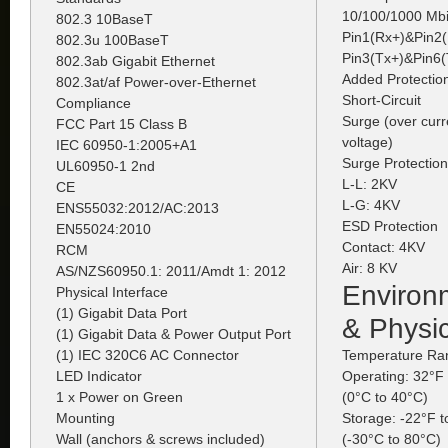
10/100/1000 Mbi
802.3 10BaseT
Pin1(Rx+)&Pin2(
802.3u 100BaseT
Pin3(Tx+)&Pin6(
802.3ab Gigabit Ethernet
Added Protectio
802.3at/af Power-over-Ethernet
Short-Circuit
Compliance
Surge (over curr
FCC Part 15 Class B
voltage)
IEC 60950-1:2005+A1
Surge Protection
UL60950-1 2nd
L-L: 2KV
CE
L-G: 4KV
ENS55032:2012/AC:2013
ESD Protection
EN55024:2010
Contact: 4KV
RCM
Air: 8 KV
AS/NZS60950.1: 2011/Amdt 1: 2012
Environ
Physical Interface
(1) Gigabit Data Port
& Physic
(1) Gigabit Data & Power Output Port
(1) IEC 320C6 AC Connector
Temperature Ra
LED Indicator
Operating: 32°F
1 x Power on Green
(0°C to 40°C)
Mounting
Storage: -22°F 
Wall (anchors & screws included)
(-30°C to 80°C)