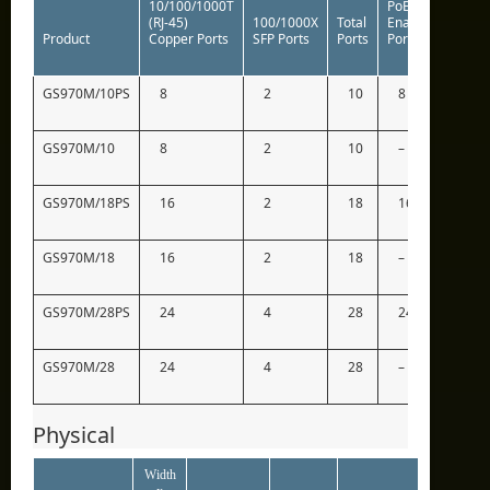
10/100/1000T
PoE
(RJ-45)
100/1000X
Total
Enabled
Switc
Product
Copper Ports
SFP Ports
Ports
Ports
Fabri
GS970M/10PS
8
2
10
8
20G
GS970M/10
8
2
10
–
20G
GS970M/18PS
16
2
18
16
36G
GS970M/18
16
2
18
–
36G
GS970M/28PS
24
4
28
24
56G
GS970M/28
24
4
28
–
56G
Physical
Width