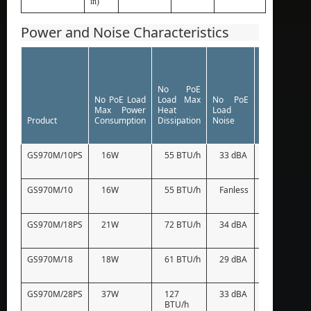
in)
Power and Noise Characteristics
No PoE
Full PoE
No PoE Load
Load Max
No PoE
Load Ma
Max Power
Heat
Load
Power
Product
Consumption
Dissipation
Noise
Consumptio
GS970M/10PS
16W
55 BTU/h
33 dBA
180W
GS970M/10
16W
55 BTU/h
Fanless
–
GS970M/18PS
21W
72 BTU/h
34 dBA
330W
GS970M/18
18W
61 BTU/h
29 dBA
–
GS970M/28PS
37W
127
33 dBA
520W
BTU/h