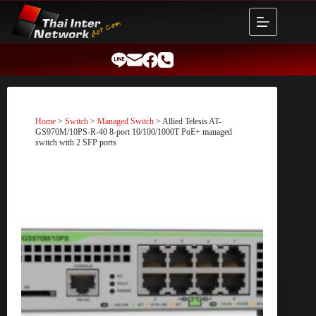
Skip
to
content
Home
>
Switch
>
Managed Switch
> Allied Telesis AT-
GS970M/10PS-R-40 8-port 10/100/1000T PoE+ managed
switch with 2 SFP ports