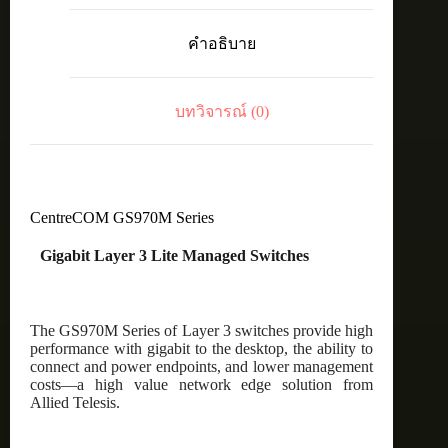
40
8-
คำอธิบาย
port
10/100/1000T
PoE+
managed
บทวิจารณ์ (0)
switch
with
2
SFP
ports
ชิ้น
CentreCOM GS970M Series
Gigabit Layer 3 Lite Managed Switches
The GS970M Series of Layer 3 switches provide high
performance with gigabit to the desktop, the ability to
connect and power endpoints, and lower management
costs—a high value network edge solution from
Allied Telesis.