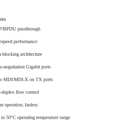
res
/BPDU passthrough
espeed performance
-blocking architecture
o-negotiation Gigabit ports
o MDI/MDI-X on TX ports
l-duplex flow control
nt operation; fanless
 to 50°C operating temperature range