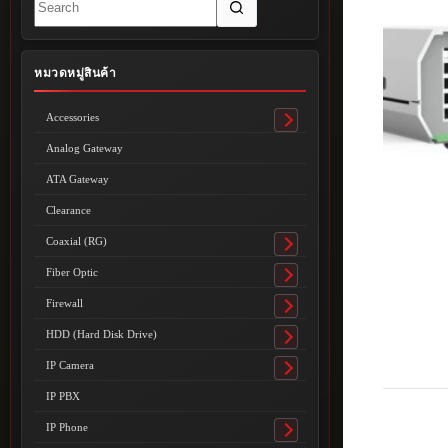
results
หมวดหมู่สินค้า
Accessories
Toggle
submenu
Analog Gateway
ATA Gateway
Clearance
Coaxial (RG)
Toggle
submenu
Fiber Optic
Toggle
submenu
Firewall
Toggle
submenu
HDD (Hard Disk Drive)
Toggle
submenu
IP Camera
Toggle
submenu
IP PBX
IP Phone
Toggle