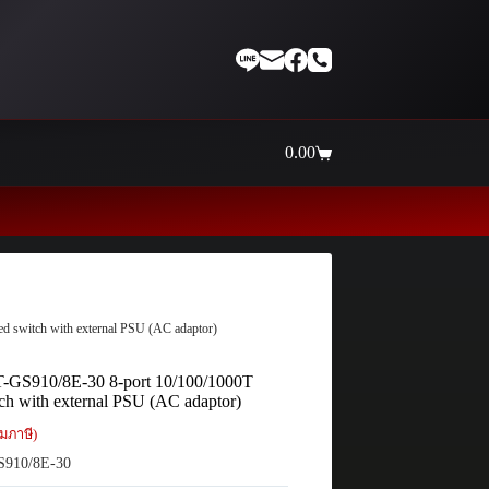
0.00
Shopping
cart
Thaiinternetwork ศูนย์รวม
d switch with external PSU (AC adaptor)
AT-GS910/8E-30 8-port 10/100/1000T
h with external PSU (AC adaptor)
มภาษี)
910/8E-30