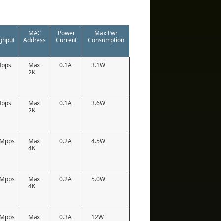
MAC
Power
Max Pwr
ghput
Address
Current
Consumption
Mpps
Max
0.1A
3.1W
2K
Mpps
Max
0.1A
3.6W
2K
9Mpps
Max
0.2A
4.5W
4K
9Mpps
Max
0.2A
5.0W
4K
8Mpps
Max
0.3A
12W