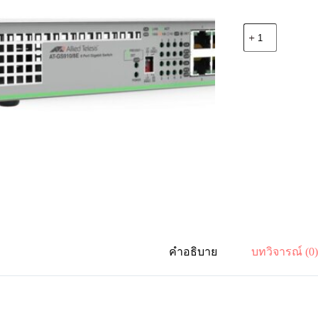
จำนวน
Allied
Telesis
AT-
GS910/8E-
30
8-
port
10/100/1000T
unmanaged
switch
with
external
PSU
(AC
adaptor)
ชิ้น
คำอธิบาย
บทวิจารณ์ (0