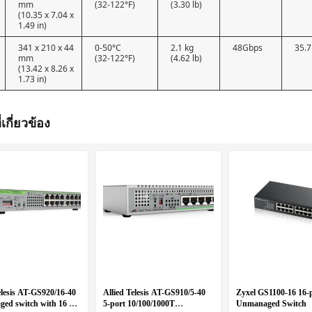
mm
(32-122°F)
(3.30 lb)
(10.35 x 7.04 x
1.49 in)
341 x 210 x 44
0-50°C
2.1 kg
48Gbps
35.
mm
(32-122°F)
(4.62 lb)
(13.42 x 8.26 x
1.73 in)
่เกี่ยวข้อง
elesis AT-GS920/16-40
Allied Telesis AT-GS910/5-40
Zyxel GS1100-16 16-
ed switch with 16 x
5-port 10/100/1000T
Unmanaged Switch