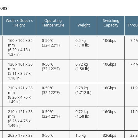
ions :
Width x Depth x
Operating
Switching
Height
Temperature
Weight
Capacity
Throu
160 x 105 x 35
0-50°C
0.5 kg
10Gbps
7.4
mm
(32-122°F)
(1.10 lb)
(6.29 x 4.13 x
1.37 in)
130 x 101 x 30
0-50°C
0.72 kg
10Gbps
7.4
mm
(32-122°F)
(1.58 lb)
(5.11 x 3.97 x
1.18 in)
210 x 121 x 38
0-50°C
0.78 kg
16Gbps
11.
mm
(32-122°F)
(1.712 lb)
(8.26 x 4.76 x
1.49 in)
210 x 121 x 38
0-50°C
0.72 kg
16Gbps
11.
mm
(32-122°F)
(1.58 lb)
(8.26 x 4.76 x
1.49 in)
263 x 179 x 38
0-50°C
1.5 kg
32Gbps
23.