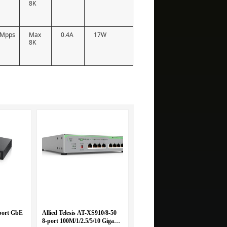
8K
7Mpps
Max
0.4A
17W
8K
port GbE
Allied Telesis AT-XS910/8-50
8-port 100M/1/2.5/5/10 Gigabit