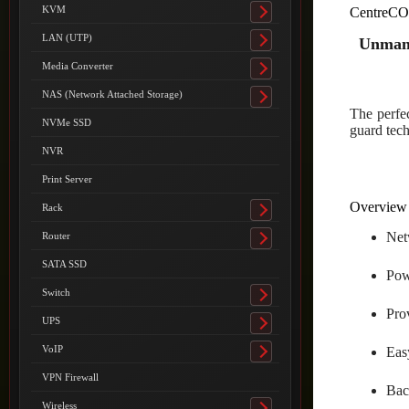
submenu
KVM
CentreCO
Toggle
submenu
LAN (UTP)
Unmana
Toggle
submenu
Media Converter
Toggle
submenu
NAS (Network Attached Storage)
Toggle
The perfe
submenu
NVMe SSD
guard tec
NVR
Print Server
Overview
Rack
Toggle
submenu
Net
Router
Toggle
submenu
SATA SSD
Pow
Switch
Toggle
Pro
submenu
UPS
Toggle
submenu
VoIP
Easy
Toggle
submenu
VPN Firewall
Bac
Wireless