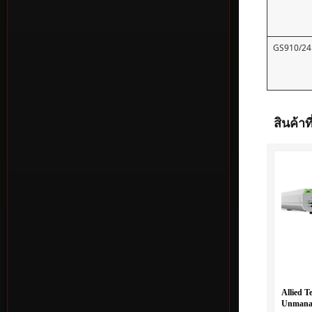
GS910/24
สินค้าที
Allied T
Unmanag