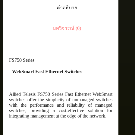
port
คำอธิบาย
10/100TX
POE
+
2
บทวิจารณ์ (0)
10/100/1000T
+
2
SFP/1000T
Combo
Ports
FS750 Series
ชิ้น
WebSmart Fast Ethernet Switches
Allied Telesis FS750 Series Fast Ethernet WebSmart
switches offer the simplicity of unmanaged switches
with the performance and reliability of managed
switches, providing a cost-effective solution for
integrating management at the edge of the network.