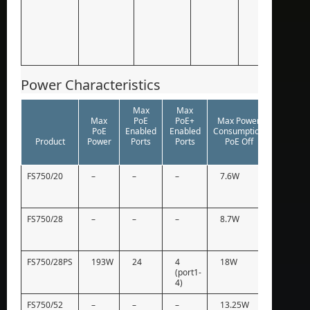
Power Characteristics
Max
Max
Max
PoE
PoE+
Max Power
Max Po
PoE
Enabled
Enabled
Consumption
Consump
Product
Power
Ports
Ports
PoE Off
PoE 
FS750/20
–
–
–
7.6W
–
FS750/28
–
–
–
8.7W
–
FS750/28PS
193W
24
4
18W
241W
(port1-
4)
FS750/52
–
–
–
13.25W
–