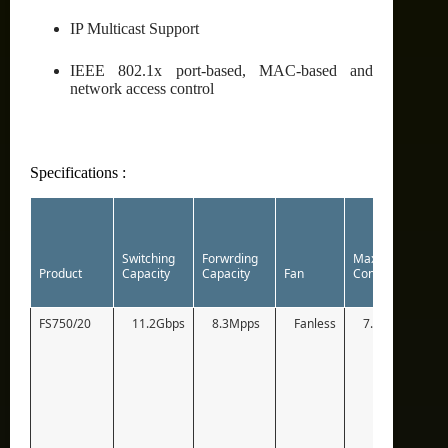
IP Multicast Support
IEEE 802.1x port-based, MAC-based and
network access control
Specifications :
Switching
Forwrding
Max Power
Product
Capacity
Capacity
Fan
Consumption
FS750/20
11.2Gbps
8.3Mpps
Fanless
7.6W