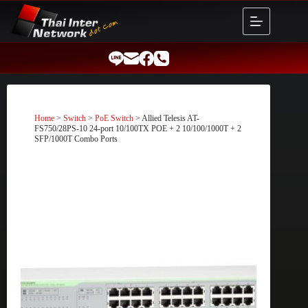
Skip
to
content
Home
>
Switch
>
PoE Switch
> Allied Telesis AT-
FS750/28PS-10 24-port 10/100TX POE + 2 10/100/1000T + 2
SFP/1000T Combo Ports