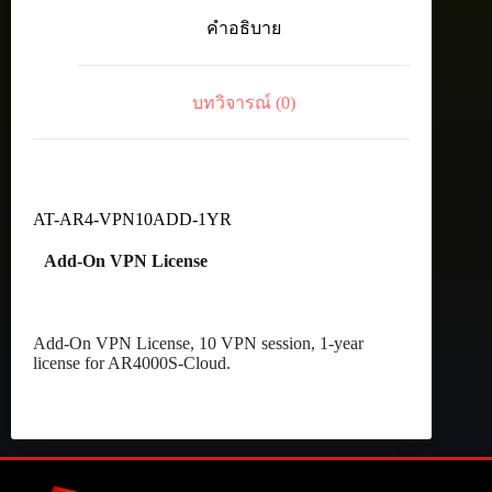
Add-
คำอธิบาย
On
VPN
License,
1-
บทวิจารณ์ (0)
year
license
for
AR4000S-
Cloud
ชิ้น
AT-AR4-VPN10ADD-1YR
Add-On VPN License
Add-On VPN License, 10 VPN session, 1-year
license for AR4000S-Cloud.