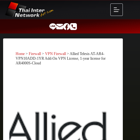
Skip
to
content
Home
>
Firewall
>
VPN Firewall
> Allied Telesis AT-AR4-
VPN10ADD-1YR Add-On VPN License, 1-year license for
AR4000S-Cloud