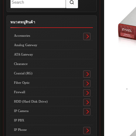
results
หมวดหมู่สินค้า
Accessories
Toggle
submenu
Analog Gateway
ATA Gateway
Clearance
Coaxial (RG)
Toggle
submenu
Fiber Optic
Toggle
submenu
Firewall
Toggle
submenu
HDD (Hard Disk Drive)
Toggle
submenu
IP Camera
Toggle
submenu
IP PBX
IP Phone
Toggle