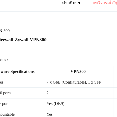
คำอธิบาย
บทวิจารณ์ (0
N 300
rewall Zywall VPN300
ions :
ware Specifications
VPN300
ces
7 x GbE (Configurable), 1 x SFP
0 ports
2
 port
Yes (DB9)
ountable
Yes