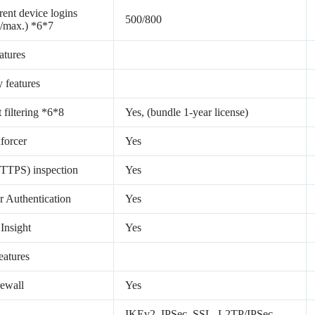
ent device logins
500/800
t/max.) *6*7
atures
y features
 filtering *6*8
Yes, (bundle 1-year license)
forcer
Yes
TTPS) inspection
Yes
r Authentication
Yes
Insight
Yes
atures
ewall
Yes
IKEv2, IPSec, SSL, L2TP/IPSec