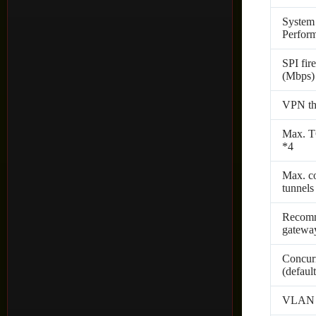
System
Perfor
SPI fir
(Mbps)
VPN th
Max. T
*4
Max. c
tunnels
Recomm
gatewa
Concur
(defaul
VLAN i