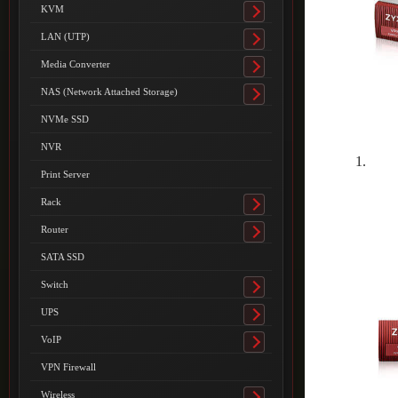
submenu
KVM
Toggle
submenu
LAN (UTP)
Toggle
submenu
Media Converter
Toggle
submenu
NAS (Network Attached Storage)
Toggle
submenu
NVMe SSD
NVR
Print Server
Rack
Toggle
submenu
Router
Toggle
submenu
SATA SSD
Switch
Toggle
submenu
UPS
Toggle
submenu
VoIP
Toggle
submenu
VPN Firewall
Wireless