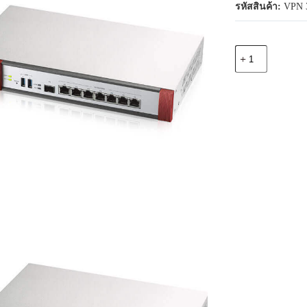
รหัสสินค้า:
VPN 
จำนวน
Zyxel
VPN
300
7
GE
Copper/1
SFP,
2600
Mbit/S
Firewall
Throughput,
300
Ipsec
VPN
Tunnels
/
Wireless
controller
support
up
to