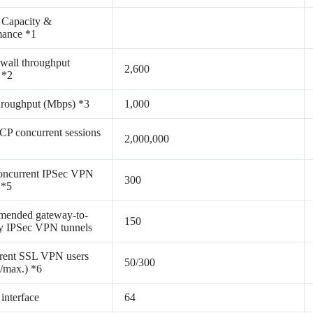
 Capacity &
mance *1
ewall throughput
2,600
 *2
roughput (Mbps) *3
1,000
CP concurrent sessions
2,000,000
oncurrent IPSec VPN
300
 *5
ended gateway-to-
150
y IPSec VPN tunnels
rent SSL VPN users
50/300
t/max.) *6
nterface
64