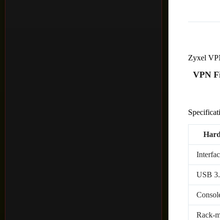
Zyxel VP
VPN Fi
Specificat
Hard
Interfa
USB 3.
Console
Rack-m