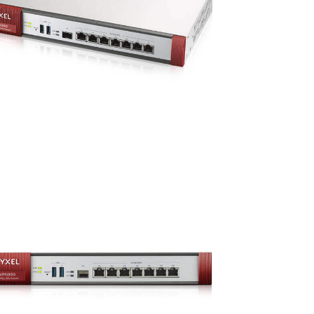
8/520
Aps
ชิ้น