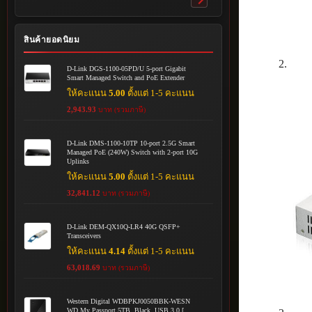
Toggle
submenu
สินค้ายอดนิยม
D-Link DGS-1100-05PD/U 5-port Gigabit
Smart Managed Switch and PoE Extender
ให้คะแนน
5.00
ตั้งแต่ 1-5 คะแนน
2,943.93
บาท (รวมภาษี)
D-Link DMS-1100-10TP 10-port 2.5G Smart
Managed PoE (240W) Switch with 2-port 10G
Uplinks
ให้คะแนน
5.00
ตั้งแต่ 1-5 คะแนน
32,841.12
บาท (รวมภาษี)
D-Link DEM-QX10Q-LR4 40G QSFP+
Transceivers
ให้คะแนน
4.14
ตั้งแต่ 1-5 คะแนน
63,018.69
บาท (รวมภาษี)
Western Digital WDBPKJ0050BBK-WESN
WD My Passport 5TB, Black, USB 3.0 [