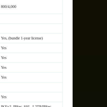
800/4,000
Yes, (bundle 1-year license)
Yes
Yes
Yes
Yes
Yes
IKEv2, IPSec, SSL, L2TP/IPSec