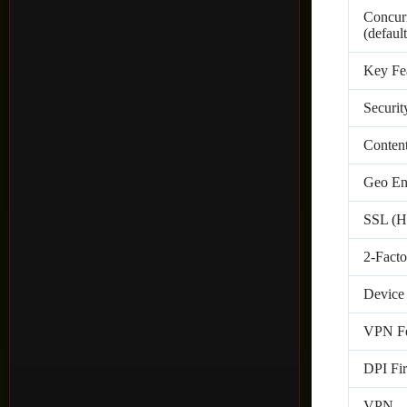
Concurr
(defaul
Key Fe
Securit
Content
Geo En
SSL (H
2-Facto
Device 
VPN Fe
DPI Fir
VPN