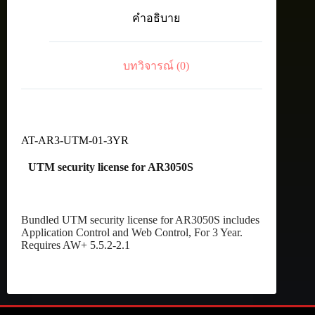
3YR
คำอธิบาย
3
Year
UTM
security
บทวิจารณ์ (0)
license
for
AR3050S
ชิ้น
AT-AR3-UTM-01-3YR
UTM security license for AR3050S
Bundled UTM security license for AR3050S includes
Application Control and Web Control, For 3 Year.
Requires AW+ 5.5.2-2.1