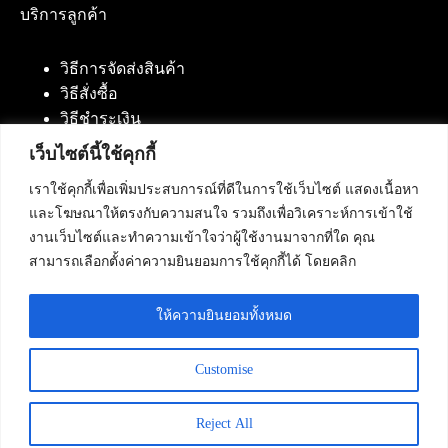
บริการลูกค้า
วิธีการจัดส่งสินค้า
วิธีสั่งซื้อ
วิธีชำระเงิน
เว็บไซต์นี้ใช้คุกกี้
เราใช้คุกกี้เพื่อเพิ่มประสบการณ์ที่ดีในการใช้เว็บไซต์ แสดงเนื้อหา
ติดต่อเรา
และโฆษณาให้ตรงกับความสนใจ รวมถึงเพื่อวิเคราะห์การเข้าใช้
งานเว็บไซต์และทำความเข้าใจว่าผู้ใช้งานมาจากที่ใด คุณ
บริษัท เน็ทฟิวชั่น คอมมิวนิเคชั่น จำกัด 420/94 ถนน
สามารถเลือกตั้งค่าความยินยอมการใช้คุกกี้ได้ โดยคลิก
นัมเบอร์วัน-ราม 2 แขวงดอกไม้, เขตประเวศ
กรุงเทพมหานคร 10250
ให้ความยินยอมทั้งหมด
โทรศัพท์ :
084-553-4055
,
086-309-5259
,
02-125-2703
Customise
Reject All
Copyright © 2026 - Netfusion Communication Co., Ltd. All