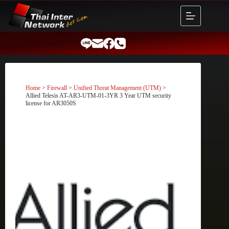
Skip
to
content
Home
>
Firewall
>
Unified Threat Management (UTM)
>
Allied Telesis AT-AR3-UTM-01-3YR 3 Year UTM security
license for AR3050S