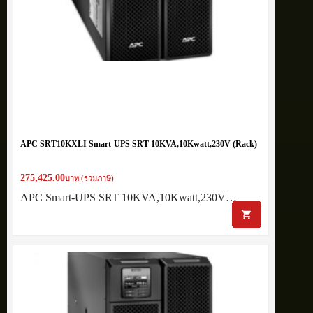
APC SRT10KXLI Smart-UPS SRT 10KVA,10Kwatt,230V (Rack)
275,425.00
บาท (รวมภาษี)
APC Smart-UPS SRT 10KVA,10Kwatt,230V…