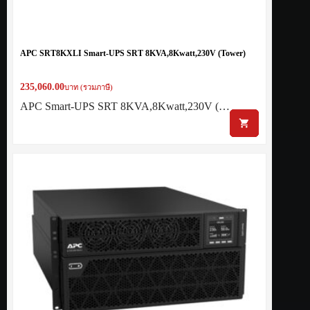
APC SRT8KXLI Smart-UPS SRT 8KVA,8Kwatt,230V (Tower)
235,060.00
บาท (รวมภาษี)
APC Smart-UPS SRT 8KVA,8Kwatt,230V (…