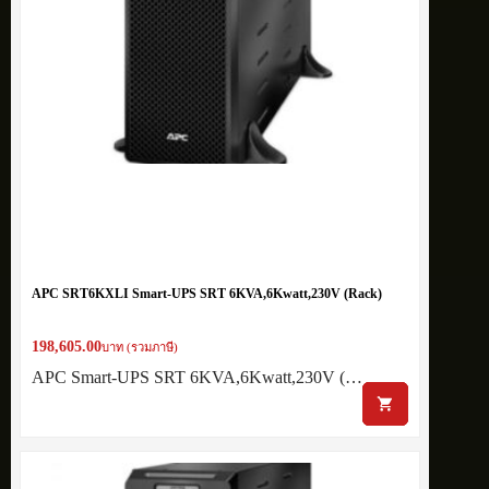
APC SRT6KXLI Smart-UPS SRT 6KVA,6Kwatt,230V (Rack)
198,605.00
บาท (รวมภาษี)
APC Smart-UPS SRT 6KVA,6Kwatt,230V (…