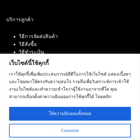
บริการลูกค้า
วิธีการจัดส่งสินค้า
วิธีสั่งซื้อ
วิธีชำระเงิน
เว็บไซต์นี้ใช้คุกกี้
เราใช้คุกกี้เพื่อเพิ่มประสบการณ์ที่ดีในการใช้เว็บไซต์ แสดงเนื้อหา
ติดต่อเรา
และโฆษณาให้ตรงกับความสนใจ รวมถึงเพื่อวิเคราะห์การเข้าใช้
งานเว็บไซต์และทำความเข้าใจว่าผู้ใช้งานมาจากที่ใด คุณ
บริษัท เน็ทฟิวชั่น คอมมิวนิเคชั่น จำกัด 420/94 ถนน
สามารถเลือกตั้งค่าความยินยอมการใช้คุกกี้ได้ โดยคลิก
นัมเบอร์วัน-ราม 2 แขวงดอกไม้, เขตประเวศ
กรุงเทพมหานคร 10250
ให้ความยินยอมทั้งหมด
โทรศัพท์ :
084-553-4055
,
086-309-5259
,
02-125-2703
Customise