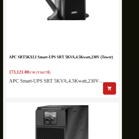
APC SRT5KXLI Smart-UPS SRT 5KVA,4.5Kwatt,230V (Tower)
173,121.00
บาท (รวมภาษี)
APC Smart-UPS SRT 5KVA,4.5Kwatt,230V…