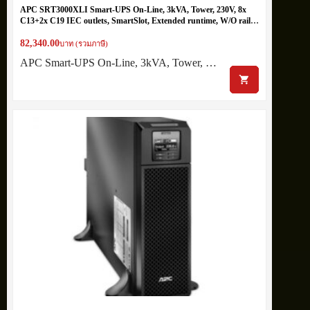
APC SRT3000XLI Smart-UPS On-Line, 3kVA, Tower, 230V, 8x
C13+2x C19 IEC outlets, SmartSlot, Extended runtime, W/O rail
kit
82,340.00
บาท (รวมภาษี)
APC Smart-UPS On-Line, 3kVA, Tower, …