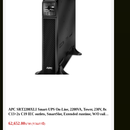
APC SRT2200XLI Smart-UPS On-Line, 2200VA, Tower, 230V, 8x
C13+2x C19 IEC outlets, SmartSlot, Extended runtime, W/O rail
kit
62,652.00
บาท (รวมภาษี)