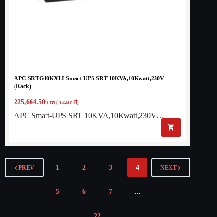
APC SRTG10KXLI Smart-UPS SRT 10KVA,10Kwatt,230V
(Rack)
225,664.50
บาท (รวมภาษี)
APC Smart-UPS SRT 10KVA,10Kwatt,230V…
1
2
3
4
PREV
NEXT
5
6
7
…
22