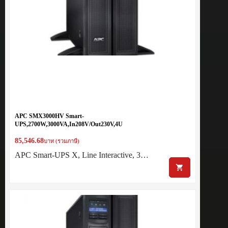
APC SMX3000HV Smart-
UPS,2700W,3000VA,In208V/Out230V,4U
85,546.68
บาท (รวมภาษี)
APC Smart-UPS X, Line Interactive, 3…