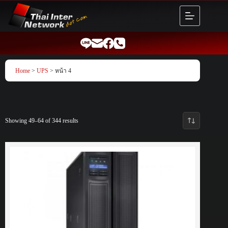
Skip
to
content
Home
>
UPS
> หน้า 4
Showing 49–64 of 344 results