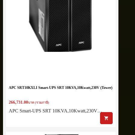
APC SRT10KXLI Smart-UPS SRT 10KVA,10Kwatt,230V (Tower)
266,731.00
บาท (รวมภาษี)
APC Smart-UPS SRT 10KVA,10Kwatt,230V…