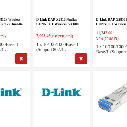
810F Wireless
D-Link DAP-X2810 Nuclias
D-Link DAP-X2850 N
(2 x 2) Dual-Band
CONNECT Wireless AX1800
CONNECT Wireless
 Point
WIFI 6 (2 x 2) Dual-Band
WIFI 6 (4 x 4) Dual
11,747.66
INDOOR Access Point
INDOOR Access Poi
7,093.46
าษี)
บาท (รวมภาษี)
บาท (รวมภาษี)
1000Base-T
1 x 10/100/1000Base-T
1 x 10/100/1000
2.3…
(Support 802.3…
Base-T (Suppor