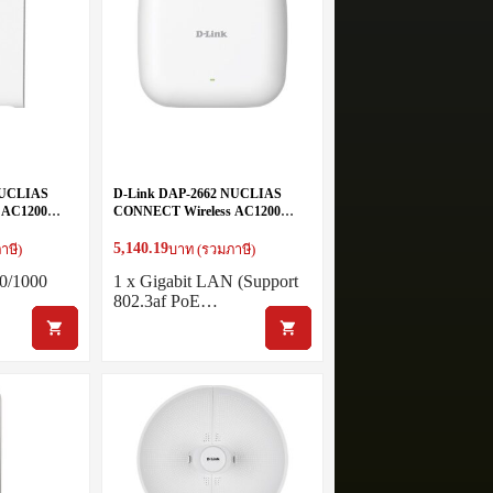
NUCLIAS
D-Link DAP-2662 NUCLIAS
 AC1200
CONNECT Wireless AC1200
l Band WALL
Wave 2 (2 x 2) Dual Band
INDOOR Access Point
5,140.19
าษี)
บาท (รวมภาษี)
00/1000
1 x Gigabit LAN (Support
802.3af PoE…