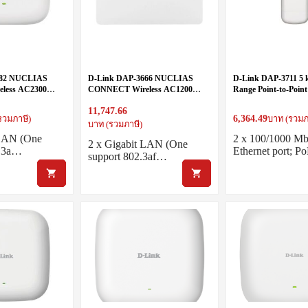
682 NUCLIAS
D-Link DAP-3666 NUCLIAS
D-Link DAP-3711 5
less AC2300
CONNECT Wireless AC1200
Range Point-to-Poin
Dual Band
Wave 2 (2 x 2) Dual Band
Bridge
11,747.66
 Point
OUTDOOR Access Point
6,364.49
รวมภาษี)
บาท (รวมภ
บาท (รวมภาษี)
 LAN (One
2 x 100/1000 M
2 x Gigabit LAN (One
2.3a…
Ethernet port; 
support 802.3af…