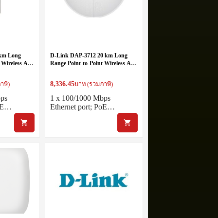
 km Long
D-Link DAP-3712 20 km Long
t Wireless AC
Range Point-to-Point Wireless AC
Bridge
8,336.45
าษี)
บาท (รวมภาษี)
bps
1 x 100/1000 Mbps
PoE…
Ethernet port; PoE…