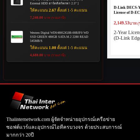
External HDD ฮาร์ดดิสก์พกพา 2.5" ]
D-Link DECS-Y
ให้คะแนน
2.67
ตั้งแต่ 1-5 คะแนน
License of D-E
Cloud System) f
7,240.00
บาท (รวมภาษี)
Routers
2,149.53
บาท (
2-Year Lice
Western Digital WDS480G3G0B-00BJF0 WD
SSD GREEN 480GB SATA M.2 2280 READ
(D-Link Ed
545MB/S
ให้คะแนน
1.00
ตั้งแต่ 1-5 คะแนน
4,680.00
บาท (รวมภาษี)
Thaiinternetwork.com ผู้จัดจำหน่ายอุปกรณ์เครือข่าย
ซอฟต์แวร์และอุปกรณ์ไอทีครบวงจร ด้วยประสบการณ์
มากกว่า 20ปี