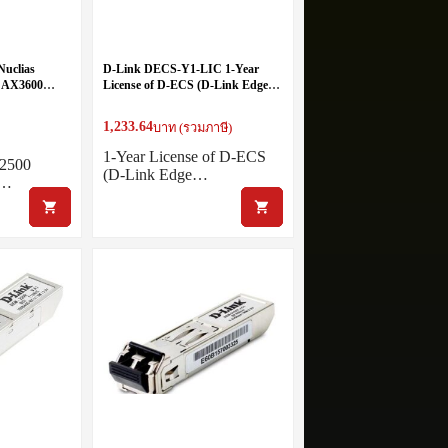
uclias
D-Link DECS-Y1-LIC 1-Year
 AX3600
License of D-ECS (D-Link Edge
-Band
Cloud System) for Industrial
nt
Routers
1,233.64
บาท (รวมภาษี)
1-Year License of D-ECS
/2500
(D-Link Edge…
t…