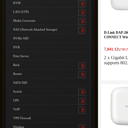
submenu
KVM
Toggle
submenu
LAN (UTP)
Toggle
submenu
Media Converter
Toggle
submenu
NAS (Network Attached Storage)
Toggle
D-Link DAP-2
submenu
CONNECT Wire
NVMe SSD
Wave 2 (4 x 4) 
INDOOR Access
NVR
7,841.12
บาท (
Print Server
2 x Gigabit
supports 80
Rack
Toggle
submenu
Router
Toggle
submenu
SATA SSD
Switch
Toggle
submenu
UPS
Toggle
submenu
VoIP
Toggle
submenu
VPN Firewall
Wireless