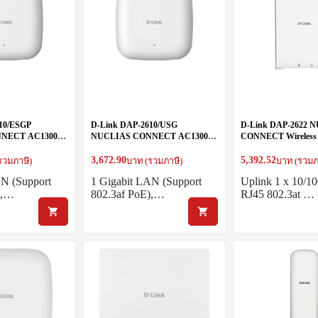
10/ESGP
D-Link DAP-2610/USG
D-Link DAP-2622 
NECT AC1300
NUCLIAS CONNECT AC1300
CONNECT Wireless
-BAND POE
WAVE 2 DUAL-BAND POE
Wave 2 (2 x 2) Dua
T
ACCESS POINT
PLATE Access Point
3,672.90
5,392.52
รวมภาษี)
บาท (รวมภาษี)
บาท (รวมภ
AN (Support
1 Gigabit LAN (Support
Uplink 1 x 10/1
),…
802.3af PoE),…
RJ45 802.3at …