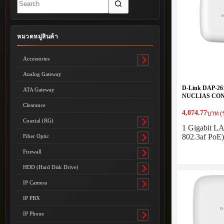
results
หมวดหมู่สินค้า
Accessories
Toggle
submenu
Analog Gateway
D-Link DAP-26
ATA Gateway
NUCLIAS CON
WAVE 2 DUAL
Clearance
ACCESS POIN
4,074.77
บาท (
Coaxial (RG)
Toggle
1 Gigabit L
submenu
802.3af PoE
Fiber Optic
Toggle
submenu
Firewall
Toggle
submenu
HDD (Hard Disk Drive)
Toggle
submenu
IP Camera
Toggle
submenu
IP PBX
IP Phone
Toggle