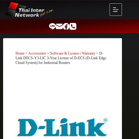
Skip
to
content
Home
>
Accessories
>
Software & License / Warranty
> D-
Link DECS-Y3-LIC 3-Year License of D-ECS (D-Link Edge
Cloud System) for Industrial Routers