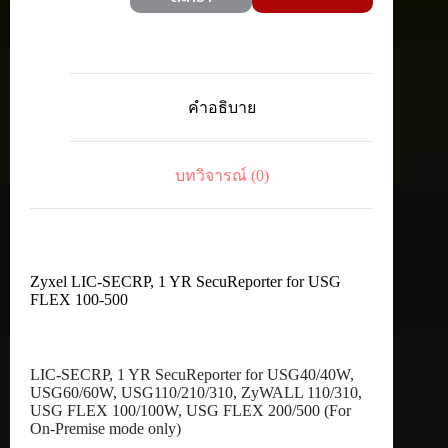
LIC-
SECRP,
1
YR
SecuReporter
for
คำอธิบาย
USG40/40W,
USG60/60W,
USG110/210/310,
ZyWALL
บทวิจารณ์ (0)
110/310,
USG
FLEX
100/100W,
USG
FLEX
200/500
Zyxel LIC-SECRP, 1 YR SecuReporter for USG
(For
FLEX 100-500
On-
Premise
mode
only)
LIC-SECRP, 1 YR SecuReporter for USG40/40W,
ชิ้น
USG60/60W, USG110/210/310, ZyWALL 110/310,
USG FLEX 100/100W, USG FLEX 200/500 (For
On-Premise mode only)