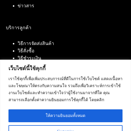
ข่าวสาร
บริการลูกค้า
วิธีการจัดส่งสินค้า
วิธีสั่งซื้อ
วิธีชำระเงิน
เว็บไซต์นี้ใช้คุกกี้
เราใช้คุกกี้เพื่อเพิ่มประสบการณ์ที่ดีในการใช้เว็บไซต์ แสดงเนื้อหา
ติดต่อเรา
และโฆษณาให้ตรงกับความสนใจ รวมถึงเพื่อวิเคราะห์การเข้าใช้
งานเว็บไซต์และทำความเข้าใจว่าผู้ใช้งานมาจากที่ใด คุณ
บริษัท เน็ทฟิวชั่น คอมมิวนิเคชั่น จำกัด 420/94 ถนน
สามารถเลือกตั้งค่าความยินยอมการใช้คุกกี้ได้ โดยคลิก
นัมเบอร์วัน-ราม 2 แขวงดอกไม้, เขตประเวศ
กรุงเทพมหานคร 10250
ให้ความยินยอมทั้งหมด
โทรศัพท์ :
084-553-4055
,
086-309-5259
,
02-125-2703