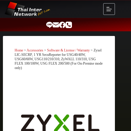
Skip
to
content
Home
>
Accessories
>
Software & License / Warranty
> Zyxel
LIC-SECRP, 1 YR SecuReporter for USG40/40W,
USG60/60W, USG110/210/310, ZyWALL 110/310, USG
FLEX 100/100W, USG FLEX 200/500 (For On-Premise mode
only)