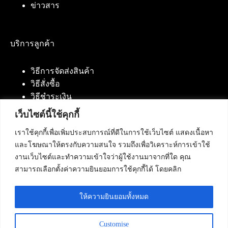
ข่าวสาร
บริการลูกค้า
วิธีการจัดส่งสินค้า
วิธีสั่งซื้อ
วิธีชำระเงิน
เว็บไซต์นี้ใช้คุกกี้
เราใช้คุกกี้เพื่อเพิ่มประสบการณ์ที่ดีในการใช้เว็บไซต์ แสดงเนื้อหา
ติดต่อเรา
และโฆษณาให้ตรงกับความสนใจ รวมถึงเพื่อวิเคราะห์การเข้าใช้
งานเว็บไซต์และทำความเข้าใจว่าผู้ใช้งานมาจากที่ใด คุณ
บริษัท เน็ทฟิวชั่น คอมมิวนิเคชั่น จำกัด 420/94 ถนน
สามารถเลือกตั้งค่าความยินยอมการใช้คุกกี้ได้ โดยคลิก
นัมเบอร์วัน-ราม 2 แขวงดอกไม้, เขตประเวศ
กรุงเทพมหานคร 10250
ให้ความยินยอมทั้งหมด
โทรศัพท์ :
084-553-4055
,
086-309-5259
,
02-125-2703
Customise