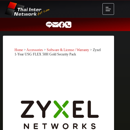
Skip
to
content
Home
>
Accessories
>
Software & License / Warranty
> Zyxel
1-Year USG FLEX 50H Gold Security Pack