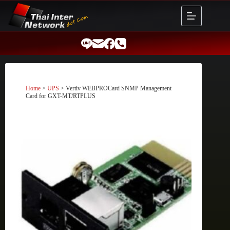
Skip
to
content
Home
>
UPS
> Vertiv WEBPROCard SNMP Management
Card for GXT-MT/RTPLUS