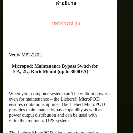
คำอธิบาย
for
16A,
2U,
Rack
บทวิจารณ์ (0)
Mount
(up
to
3000VA)
ชิ้น
Vertiv MP2-220L
Micropod: Maintenance Bypass Switch for
16A, 2U, Rack Mount (up to 3000VA)
When your computer system can’t be without power –
even for maintenance – the Liebert® MicroPOD
ensures continuous uptime. The Liebert MicroPOD
provides maintenance bypass capability as well as
power output distribution and can be used with
virtually any micro-UPS system.
The Liebert MicroPOD allows you to manually