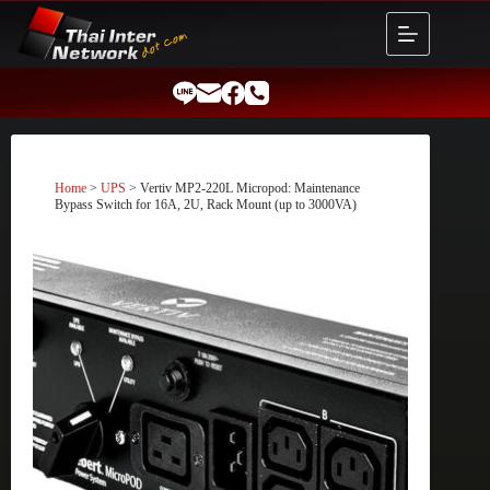
Skip
to
content
Home
>
UPS
> Vertiv MP2-220L Micropod: Maintenance
Bypass Switch for 16A, 2U, Rack Mount (up to 3000VA)