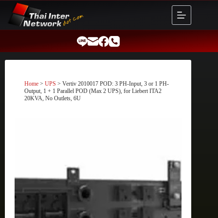
Skip
to
content
Home
>
UPS
> Vertiv 2010017 POD: 3 PH-Input, 3 or 1 PH-
Output, 1 + 1 Parallel POD (Max 2 UPS), for Liebert ITA2
20KVA, No Outlets, 6U