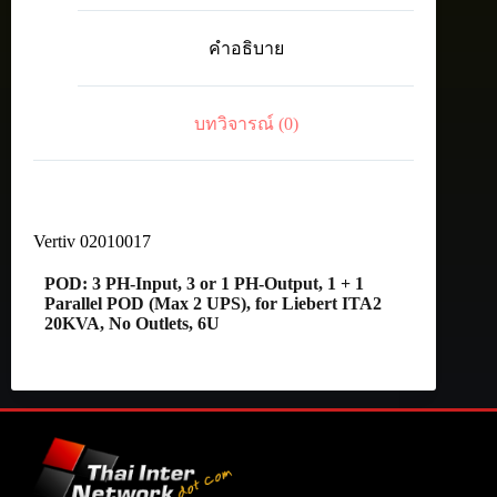
Input,
3
คำอธิบาย
or
1
PH-
Output,
บทวิจารณ์ (0)
1
+
1
Parallel
POD
(Max
2
Vertiv 02010017
UPS),
for
POD: 3 PH-Input, 3 or 1 PH-Output, 1 + 1
Liebert
Parallel POD (Max 2 UPS), for Liebert ITA2
ITA2
20KVA, No Outlets, 6U
20KVA,
No
Outlets,
6U
ชิ้น