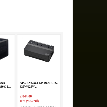
ack-
APC BX625CI-MS Back-UPS,
230V, 2
325W/625VA,
3 outlets,
Input230V/Output230V
2,844.00
บาท (รวมภาษี)