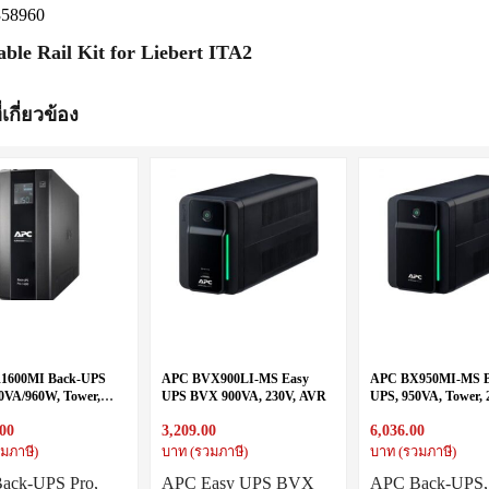
358960
able Rail Kit for Liebert ITA2
่เกี่ยวข้อง
1600MI Back-UPS
APC BVX900LI-MS Easy
APC BX950MI-MS B
00VA/960W, Tower,
UPS BVX 900VA, 230V, AVR
UPS, 950VA, Tower, 
 IEC C13 outlets,
Universal + 2 IEC C1
.00
3,209.00
6,036.00
D, User Replaceable
AVR
มภาษี)
บาท (รวมภาษี)
บาท (รวมภาษี)
ack-UPS Pro,
APC Easy UPS BVX
APC Back-UPS,