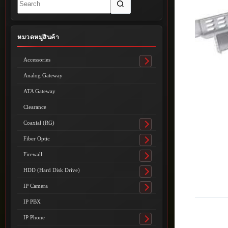
results
หมวดหมู่สินค้า
Accessories
Toggle
submenu
Analog Gateway
ATA Gateway
Clearance
Coaxial (RG)
Toggle
submenu
Fiber Optic
Toggle
submenu
Firewall
Toggle
submenu
HDD (Hard Disk Drive)
Toggle
submenu
IP Camera
Toggle
submenu
IP PBX
IP Phone
Toggle