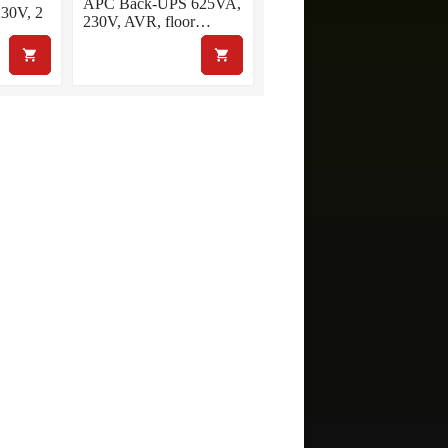
APC Back-UPS 625VA,
30V, 2
230V, AVR, floor…