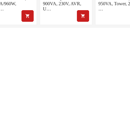
A/960W,
900VA, 230V, AVR,
950VA, Tower, 2
r…
U…
…