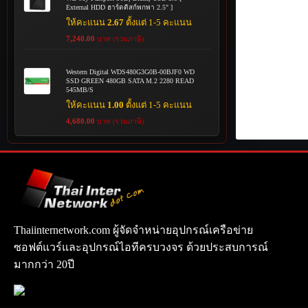
External HDD ฮาร์ดดิสก์พกพา 2.5" ]
ให้คะแนน
2.67
ตั้งแต่ 1-5 คะแนน
7,240.00
บาท (รวมภาษี)
Western Digital WDS480G3G0B-00BJF0 WD
SSD GREEN 480GB SATA M.2 2280 READ
545MB/S
ให้คะแนน
1.00
ตั้งแต่ 1-5 คะแนน
4,680.00
บาท (รวมภาษี)
Thaiinternetwork.com ผู้จัดจำหน่ายอุปกรณ์เครือข่าย
ซอฟต์แวร์และอุปกรณ์ไอทีครบวงจร ด้วยประสบการณ์
มากกว่า 20ปี