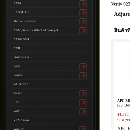
submenu
KVM
Vertiv 02
Toggle
submenu
LAN (UTP)
Adjust
Toggle
submenu
Media Converter
Toggle
submenu
สินค้าที
NAS (Network Attached Storage)
Toggle
submenu
NVMe SSD
NVR
Print Server
Rack
Toggle
submenu
Router
Toggle
submenu
SATA SSD
Switch
Toggle
submenu
APC BR
UPS
Toggle
Pro, 16
submenu
230V, 8x
VoIP
Toggle
14,375
AVR, LC
submenu
Battery
VPN Firewall
บาท (รว
APC B
Wireless