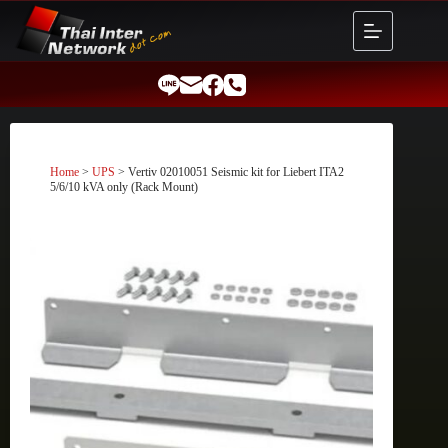
Skip
to
content
Home
>
UPS
> Vertiv 02010051 Seismic kit for Liebert ITA2
5/6/10 kVA only (Rack Mount)