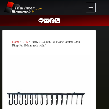
Skip
to
content
Home
>
UPS
> Vertiv 01230878 1U-Plastic Vertical Cable
Ring (for 800mm rack width)