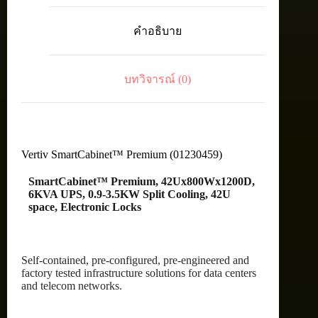
6KVA
UPS,
คำอธิบาย
0.9-
3.5KW
Split
Cooling,
บทวิจารณ์ (0)
42U
space,
Electronic
Locks
ชิ้น
Vertiv SmartCabinet™ Premium (01230459)
SmartCabinet™ Premium, 42Ux800Wx1200D,
6KVA UPS, 0.9-3.5KW Split Cooling, 42U
space, Electronic Locks
Self-contained, pre-configured, pre-engineered and
factory tested infrastructure solutions for data centers
and telecom networks.