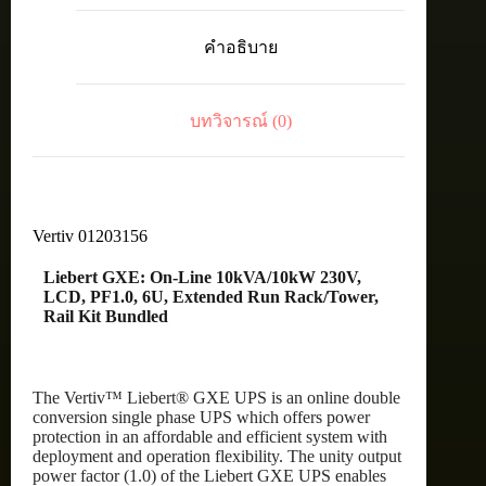
Line
10kVA/10kW
คำอธิบาย
230V,
LCD,
PF1.0,
6U,
บทวิจารณ์ (0)
Extended
Run
Rack/Tower,
Rail
Kit
Bundled
Vertiv 01203156
ชิ้น
Liebert GXE: On-Line 10kVA/10kW 230V,
LCD, PF1.0, 6U, Extended Run Rack/Tower,
Rail Kit Bundled
The Vertiv™ Liebert® GXE UPS is an online double
conversion single phase UPS which offers power
protection in an affordable and efficient system with
deployment and operation flexibility. The unity output
power factor (1.0) of the Liebert GXE UPS enables