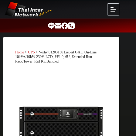
Skip
to
content
Home
>
UPS
> Vertiv 01203156 Liebert GXE: On-Line
10kVA/10kW 230V, LCD, PF1.0, 6U, Extended Run
Rack/Tower, Rail Kit Bundled