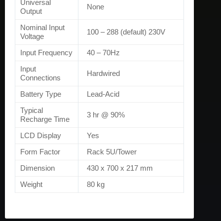
Universal
None
Output
Nominal Input
100 – 288 (default) 230V
Voltage
Input Frequency
40 – 70Hz
Input
Hardwired
Connections
Battery Type
Lead-Acid
Typical
3 hr @ 90%
Recharge Time
LCD Display
Yes
Form Factor
Rack 5U/Tower
Dimension
430 x 700 x 217 mm
Weight
80 kg