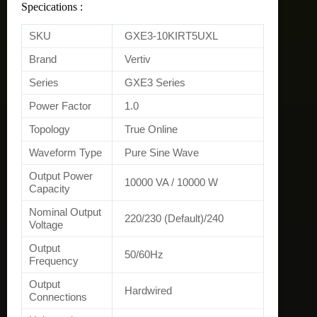
Specications :
SKU
GXE3-10KIRT5UXL
Brand
Vertiv
Series
GXE3 Series
Power Factor
1.0
Topology
True Online
Waveform Type
Pure Sine Wave
Output Power
10000 VA / 10000 W
Capacity
Nominal Output
220/230 (Default)/240
Voltage
Output
50/60Hz
Frequency
Output
Hardwired
Connections