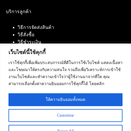
บริการลูกค้า
วิธีการจัดส่งสินค้า
วิธีสั่งซื้อ
วิธีชำระเงิน
เว็บไซต์นี้ใช้คุกกี้
เราใช้คุกกี้เพื่อเพิ่มประสบการณ์ที่ดีในการใช้เว็บไซต์ แสดงเนื้อหา
ติดต่อเรา
และโฆษณาให้ตรงกับความสนใจ รวมถึงเพื่อวิเคราะห์การเข้าใช้
งานเว็บไซต์และทำความเข้าใจว่าผู้ใช้งานมาจากที่ใด คุณ
บริษัท เน็ทฟิวชั่น คอมมิวนิเคชั่น จำกัด 420/94 ถนน
สามารถเลือกตั้งค่าความยินยอมการใช้คุกกี้ได้ โดยคลิก
นัมเบอร์วัน-ราม 2 แขวงดอกไม้, เขตประเวศ
กรุงเทพมหานคร 10250
ให้ความยินยอมทั้งหมด
โทรศัพท์ :
084-553-4055
,
086-309-5259
,
02-125-2703
Customise