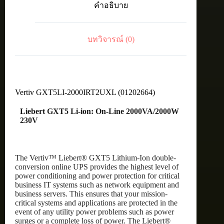
คำอธิบาย
Line
2000VA/2000W
230V
ชิ้น
บทวิจารณ์ (0)
Vertiv GXT5LI-2000IRT2UXL (01202664)
Liebert GXT5 Li-ion: On-Line 2000VA/2000W
230V
The Vertiv™ Liebert® GXT5 Lithium-Ion double-
conversion online UPS provides the highest level of
power conditioning and power protection for critical
business IT systems such as network equipment and
business servers. This ensures that your mission-
critical systems and applications are protected in the
event of any utility power problems such as power
surges or a complete loss of power. The Liebert®