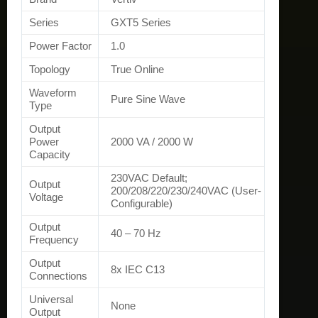
Series
GXT5 Series
Power Factor
1.0
Topology
True Online
Waveform
Pure Sine Wave
Type
Output
Power
2000 VA / 2000 W
Capacity
230VAC Default;
Output
200/208/220/230/240VAC (User-
Voltage
Configurable)
Output
40 – 70 Hz
Frequency
Output
8x IEC C13
Connections
Universal
None
Output