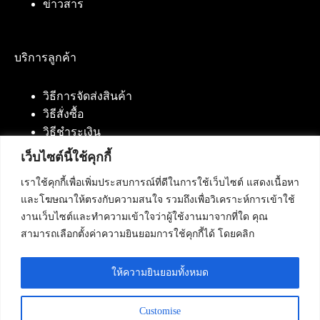
ข่าวสาร
บริการลูกค้า
วิธีการจัดส่งสินค้า
วิธีสั่งซื้อ
วิธีชำระเงิน
เว็บไซต์นี้ใช้คุกกี้
เราใช้คุกกี้เพื่อเพิ่มประสบการณ์ที่ดีในการใช้เว็บไซต์ แสดงเนื้อหา
ติดต่อเรา
และโฆษณาให้ตรงกับความสนใจ รวมถึงเพื่อวิเคราะห์การเข้าใช้
งานเว็บไซต์และทำความเข้าใจว่าผู้ใช้งานมาจากที่ใด คุณ
บริษัท เน็ทฟิวชั่น คอมมิวนิเคชั่น จำกัด 420/94 ถนน
สามารถเลือกตั้งค่าความยินยอมการใช้คุกกี้ได้ โดยคลิก
นัมเบอร์วัน-ราม 2 แขวงดอกไม้, เขตประเวศ
กรุงเทพมหานคร 10250
ให้ความยินยอมทั้งหมด
โทรศัพท์ :
084-553-4055
,
086-309-5259
,
02-125-2703
Customise