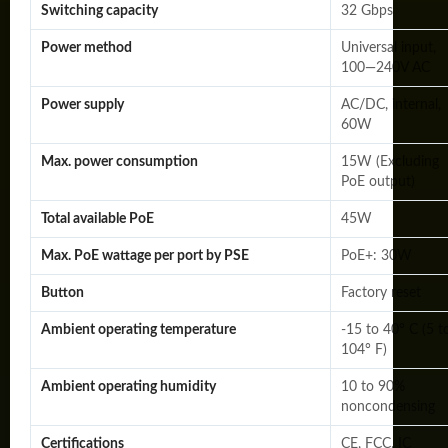
Switching capacity
32 Gbps
Power method
Universal input,
100—240V AC
Power supply
AC/DC, internal,
60W
Max. power consumption
15W (Excluding
PoE output)
Total available PoE
45W
Max. PoE wattage per port by PSE
PoE+: 30W
Button
Factory reset
Ambient operating temperature
-15 to 40° C (5 t
104° F)
Ambient operating humidity
10 to 90%
noncondensing
Certifications
CE, FCC, IC