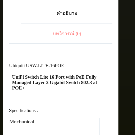
Switch
Lite
คำอธิบาย
16
Port
with
PoE
บทวิจารณ์ (0)
Fully
Managed
Layer
2
Gigabit
Switch
802.3
Ubiquiti USW-LITE-16POE
at
POE+
UniFi Switch Lite 16 Port with PoE Fully
ชิ้น
Managed Layer 2 Gigabit Switch 802.3 at
POE+
Specifications :
Mechanical