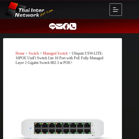
Skip
to
content
Home
>
Switch
>
Managed Switch
> Ubiquiti USW-LITE-
16POE UniFi Switch Lite 16 Port with PoE Fully Managed
Layer 2 Gigabit Switch 802.3 at POE+