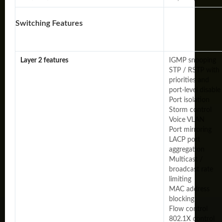
Switching Features
Layer 2 features
IGMP snooping
STP / RSTP with
priorities and
port-level disable
Port isolation
Storm control
Voice VLAN
Port mirroring
LACP port
aggregation
Multicast /
broadcast rate
limiting
MAC address
blocking
Flow control
802.1X control