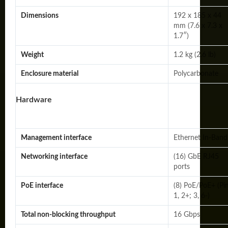
Dimensions
192 x 185 x 44
mm (7.6 x 7.3 x
1.7″)
Weight
1.2 kg (2.6 lb)
Enclosure material
Polycarbonate
Hardware
Management interface
Ethernet In-Band
Networking interface
(16) GbE RJ45
ports
PoE interface
(8) PoE/PoE+ (Pi
1, 2+; 3, 6-)
Total non-blocking throughput
16 Gbps