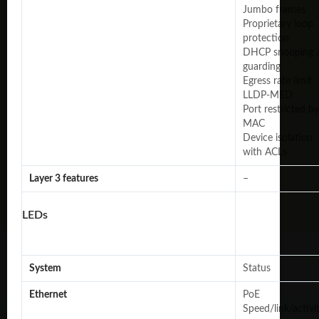
Jumbo frames
Proprietary loop
protection
DHCP snooping 
guarding
Egress rate limit
LLDP-MED
Port restricted by
MAC
Device isolation
with ACLs
Layer 3 features
–
LEDs
System
Status
Ethernet
PoE
Speed/link/activi