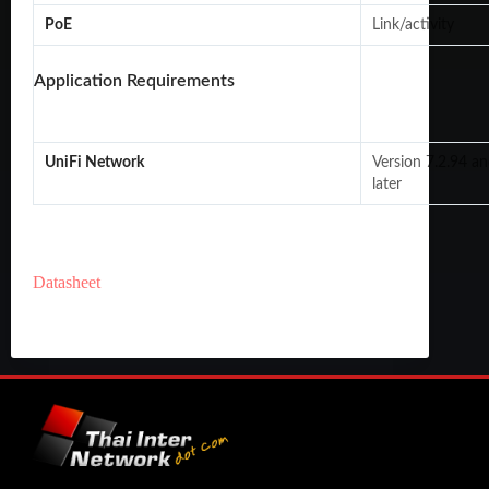
PoE
Link/activity
Application Requirements
UniFi Network
Version 7.2.94 a
later
Datasheet