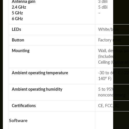
Antenna gain
3 dBi
2.4 GHz
5 dBi
5 GHz
–
6 GHz
LEDs
White/blue
Button
Factory reset
Mounting
Wall, desktop, po
(Included)
Ceiling (Optional)
Ambient operating temperature
-30 to 60° C (-22
140° F)
Ambient operating humidity
5 to 95%
noncondensing
Certifications
CE, FCC, IC
Software