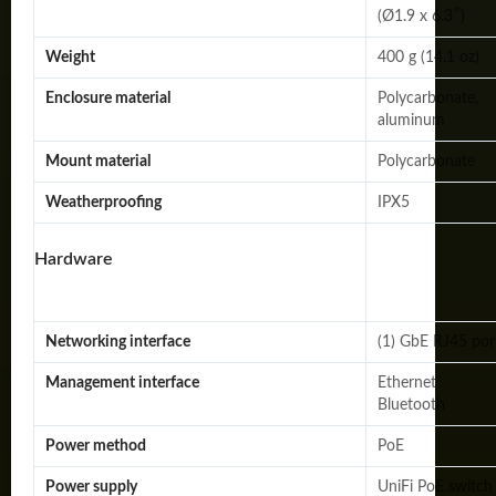
(Ø1.9 x 6.3″)
Weight
400 g (14.1 oz)
Enclosure material
Polycarbonate,
aluminum
Mount material
Polycarbonate
Weatherproofing
IPX5
Hardware
Networking interface
(1) GbE RJ45 por
Management interface
Ethernet
Bluetooth
Power method
PoE
Power supply
UniFi PoE switch