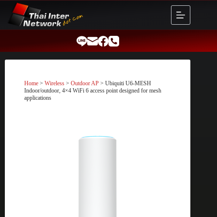
Skip
to
content
Home
>
Wireless
>
Outdoor AP
> Ubiquiti U6-MESH
Indoor/outdoor, 4×4 WiFi 6 access point designed for mesh
applications