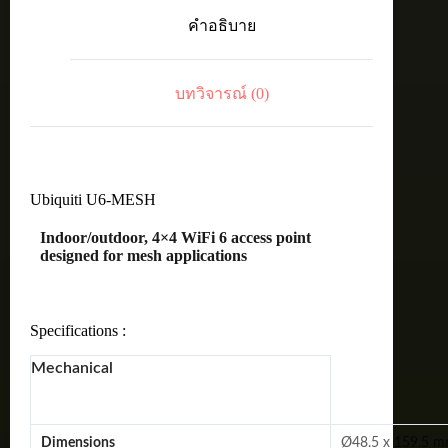
6
คำอธิบาย
access
point
designed
for
บทวิจารณ์ (0)
mesh
applications
ชิ้น
Ubiquiti U6-MESH
Indoor/outdoor, 4×4 WiFi 6 access point
designed for mesh applications
Specifications :
Mechanical
Dimensions
Ø48.5 x 159.5 