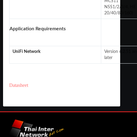
MCS11
NSS1/2/3/4, HE
20/40/80/160)
Application Requirements
UniFi Network
Version 6.2.51 a
later
Datasheet