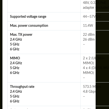
48V, 0.32A PoE
adapter (Included
Supported voltage range
44—57V DC
Max. power consumption
11.4W
Max. TX power
22 dBm
2.4 GHz
26 dBm
5 GHz
–
6 GHz
MIMO
2 x 2 (UL MU-
2.4 GHz
MIMO)
5 GHz
4 x 4 (DL/UL MU
6 GHz
MIMO)
–
Throughput rate
573.5 Mbps
2.4 GHz
4.8 Gbps
5 GHz
–
6 GHz