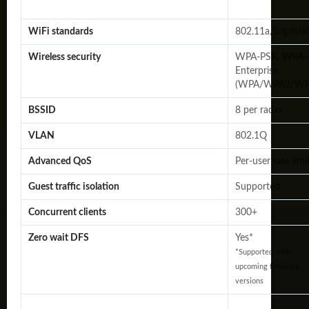
WiFi standards
802.11a/b/g/n/a
Wireless security
WPA-PSK, WPA-
Enterprise
(WPA/WPA2/WP
BSSID
8 per radio
VLAN
802.1Q
Advanced QoS
Per-user rate limi
Guest traffic isolation
Supported
Concurrent clients
300+
Zero wait DFS
Yes*
*Supported with
upcoming firmware
versions