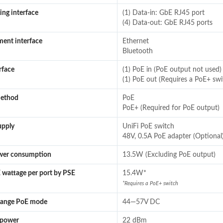
ng interface
(1) Data-in: GbE RJ45 port
(4) Data-out: GbE RJ45 ports
ent interface
Ethernet
Bluetooth
rface
(1) PoE in (PoE output not used)
(1) PoE out (Requires a PoE+ swi
ethod
PoE
PoE+ (Required for PoE output)
upply
UniFi PoE switch
48V, 0.5A PoE adapter (Optional
wer consumption
13.5W (Excluding PoE output)
wattage per port by PSE
15.4W*
*Requires a PoE+ switch
 range PoE mode
44—57V DC
 power
22 dBm