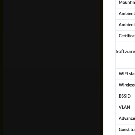
Mountin
Ambient 
Ambient 
Certifica
Softwar
WiFi sta
Wireless
BSSID
VLAN
Advance
Guest tra