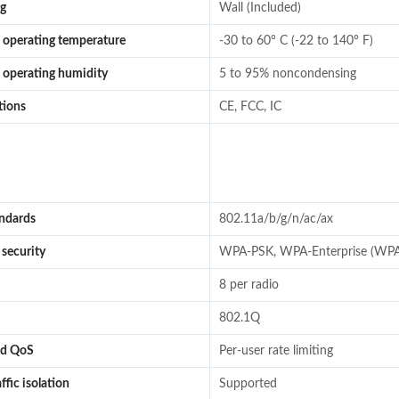
g
Wall (Included)
operating temperature
-30 to 60° C (-22 to 140° F)
operating humidity
5 to 95% noncondensing
tions
CE, FCC, IC
e
ndards
802.11a/b/g/n/ac/ax
 security
WPA-PSK, WPA-Enterprise (W
8 per radio
802.1Q
d QoS
Per-user rate limiting
ffic isolation
Supported