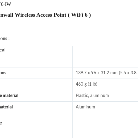
 U6-IW
nwall Wireless Access Point ( WiFi 6 )
ions :
cal
ons
139.7 x 96 x 31.2 mm (5.5 x 3.8 
460 g (1 lb)
e material
Plastic, aluminum
aterial
Aluminum
e