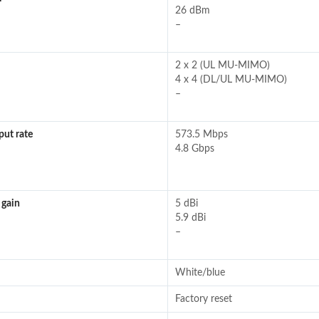
26 dBm
–
2 x 2 (UL MU-MIMO)
4 x 4 (DL/UL MU-MIMO)
–
ut rate
573.5 Mbps
4.8 Gbps
 gain
5 dBi
5.9 dBi
–
White/blue
Factory reset