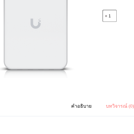
จำนวน
Ubiquiti
U6-
IW
UniFi
Inwall
Wireless
Access
Point
(
WiFi
6
)
ชิ้น
คำอธิบาย
บทวิจารณ์ (0