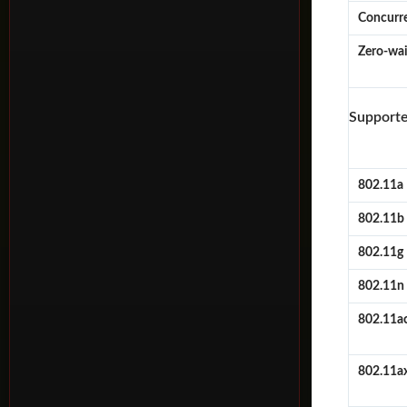
Concurre
Zero-wa
Supporte
802.11a
802.11b
802.11g
802.11n 
802.11ac
802.11ax