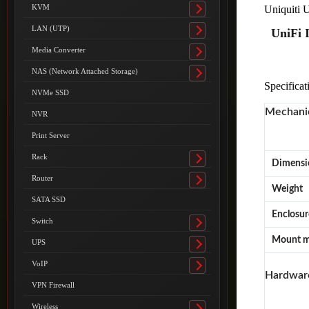
submenu
KVM
Uniquiti
Toggle
submenu
LAN (UTP)
UniFi I
Toggle
submenu
Media Converter
Toggle
submenu
NAS (Network Attached Storage)
Toggle
Specificat
submenu
NVMe SSD
Mechani
NVR
Print Server
Rack
Toggle
Dimensi
submenu
Router
Toggle
Weight
submenu
SATA SSD
Enclosur
Switch
Toggle
submenu
Mount m
UPS
Toggle
submenu
VoIP
Toggle
Hardwar
submenu
VPN Firewall
Wireless