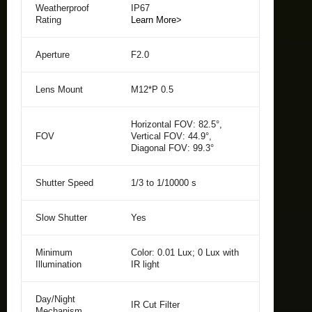
Weatherproof
IP67
Rating
Learn More>
Aperture
F2.0
Lens Mount
M12*P 0.5
Horizontal FOV: 82.5°,
FOV
Vertical FOV: 44.9°,
Diagonal FOV: 99.3°
Shutter Speed
1/3 to 1/10000 s
Slow Shutter
Yes
Minimum
Color: 0.01 Lux; 0 Lux with
Illumination
IR light
Day/Night
IR Cut Filter
Mechanism