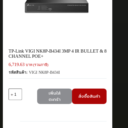
TP-Link VIGI NK8P-B434I 3MP 4 IR BULLET & 8
CHANNEL POE+
6,719.63
บาท (รวมภาษี)
รหัสสินค้า:
VIGI NK8P-B434I
จำนวน
เพิ่มใส่
สั่งซื้อสินค้า
TP-
ตะกร้า
Link
VIGI
NK8P-
B434I
3MP
4