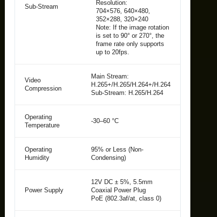
Resolution:
Sub-Stream
704×576, 640×480,
352×288, 320×240
Note: If the image rotation
is set to 90° or 270°, the
frame rate only supports
up to 20fps.
Main Stream:
Video
H.265+/H.265/H.264+/H.264
Compression
Sub-Stream: H.265/H.264
Operating
-30–60 °C
Temperature
Operating
95% or Less (Non-
Humidity
Condensing)
12V DC ± 5%, 5.5mm
Power Supply
Coaxial Power Plug
PoE (802.3af/at, class 0)