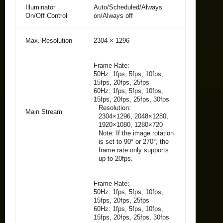
Illuminator
Auto/Scheduled/Always
On/Off Control
on/Always off
Max. Resolution
2304 × 1296
Frame Rate:
50Hz: 1fps, 5fps, 10fps,
15fps, 20fps, 25fps
60Hz: 1fps, 5fps, 10fps,
15fps, 20fps, 25fps, 30fps
Resolution:
Main Stream
2304×1296, 2048×1280,
1920×1080, 1280×720
Note: If the image rotation
is set to 90° or 270°, the
frame rate only supports
up to 20fps.
Frame Rate:
50Hz: 1fps, 5fps, 10fps,
15fps, 20fps, 25fps
60Hz: 1fps, 5fps, 10fps,
15fps, 20fps, 25fps, 30fps