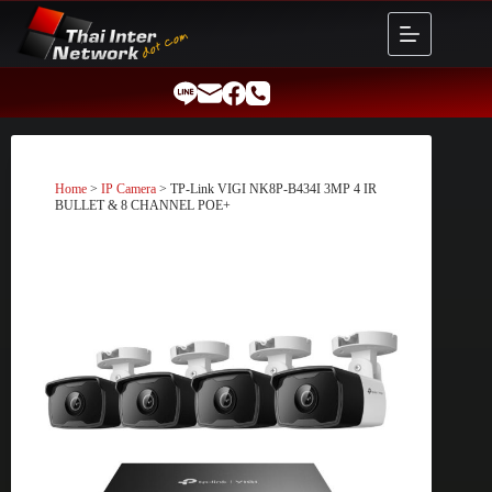
Skip
to
content
Home
>
IP Camera
> TP-Link VIGI NK8P-B434I 3MP 4 IR
BULLET & 8 CHANNEL POE+