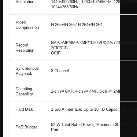
Resolution
1440×900/60Hz, 1280×1024/60Hz, 1280×720/60
1024×768/60Hz
Video
H.265+/H.265/ H.264+/H.264
Compression
8MP/5MP/4MP/3MP/1080p/UXGA/720p/VGA/4C
Record
2CIF/CIF/
Resolution
QCIF
Synchronous
8-Channel
Playback
Decoding
2-ch @ 8MP, 4-ch @ 4MP, 8-ch @ 2MP
Capability
Hard Disk
1 SATA Interface; Up to 10 TB Capacity for Ea
53 W Total Rated Power; Maximum 30 W for a S
PoE Budget
Port.