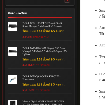
Toggle
submenu
Sma
สินค้ายอดนิยม
กล้
D-Link DGS-1100-05PD/U 5-port Gigabit
Smart Managed Switch and PoE Extender
Aut
ให้คะแนน
5.00
ตั้งแต่ 1-5 คะแนน
Til
2,943.93
บาท (รวมภาษี)
Act
D-Link DMS-1100-10TP 10-port 2.5G Smart
Managed PoE (240W) Switch with 2-port 10G
Uplinks
Two
ให้คะแนน
5.00
ตั้งแต่ 1-5 คะแนน
การ
32,841.12
บาท (รวมภาษี)
H.2
D-Link DEM-QX10Q-LR4 40G QSFP+
ลด
Transceivers
ให้คะแนน
4.14
ตั้งแต่ 1-5 คะแนน
63,018.69
บาท (รวมภาษี)
Sma
มาก
Western Digital WDBPKJ0050BBK-WESN
WD My Passport 5TB, Black, USB 3.0 [