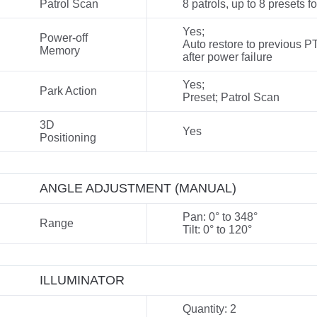
Patrol Scan
8 patrols, up to 8 presets f
Yes;
Power-off
Auto restore to previous P
Memory
after power failure
Yes;
Park Action
Preset; Patrol Scan
3D
Yes
Positioning
ANGLE ADJUSTMENT (MANUAL)
Pan: 0° to 348°
Range
Tilt: 0° to 120°
ILLUMINATOR
Quantity: 2