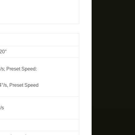
120°
°/s; Preset Speed:
4°/s, Preset Speed
/s