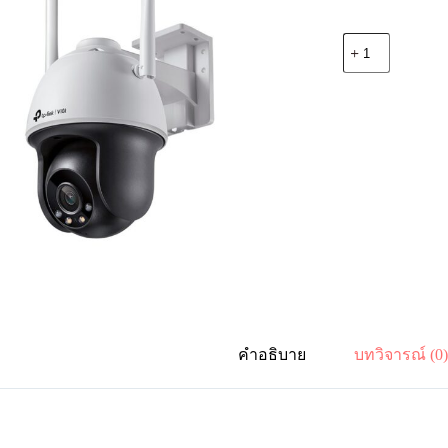
จำนวน
TP-
Link
VIGI
C540-
W(4mm)
4MP
COLOR
WIFI
PT
4MM
IP66
DC
ชิ้น
คำอธิบาย
บทวิจารณ์ (0