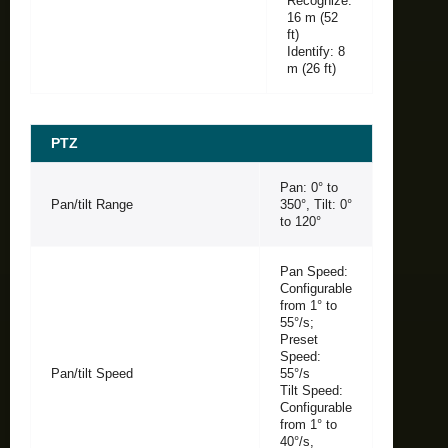
Recognize:
16 m (52
ft)
Identify: 8
m (26 ft)
PTZ
Pan: 0° to
Pan/tilt Range
350°, Tilt: 0°
to 120°
Pan Speed:
Configurable
from 1° to
55°/s;
Preset
Speed:
Pan/tilt Speed
55°/s
Tilt Speed:
Configurable
from 1° to
40°/s,