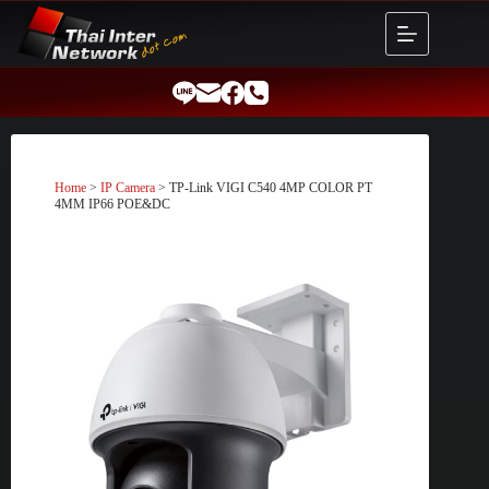
Skip
to
content
Home
>
IP Camera
> TP-Link VIGI C540 4MP COLOR PT
4MM IP66 POE&DC