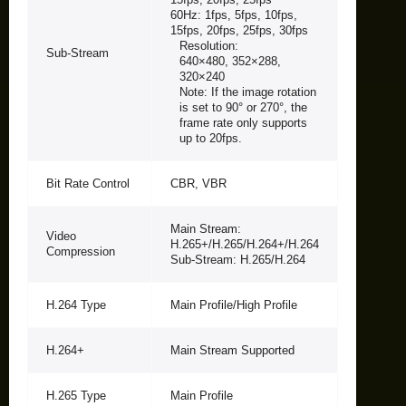
60Hz: 1fps, 5fps, 10fps,
15fps, 20fps, 25fps, 30fps
Resolution:
Sub-Stream
640×480, 352×288,
320×240
Note: If the image rotation
is set to 90° or 270°, the
frame rate only supports
up to 20fps.
Bit Rate Control
CBR, VBR
Main Stream:
Video
H.265+/H.265/H.264+/H.264
Compression
Sub-Stream: H.265/H.264
H.264 Type
Main Profile/High Profile
H.264+
Main Stream Supported
H.265 Type
Main Profile