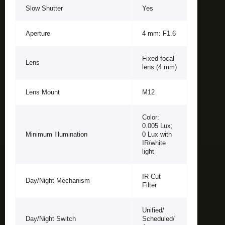
Slow Shutter
Yes
Aperture
4 mm: F1.6
Fixed focal
Lens
lens (4 mm)
Lens Mount
M12
Color:
0.005 Lux;
Minimum Illumination
0 Lux with
IR/white
light
IR Cut
Day/Night Mechanism
Filter
Unified/
Day/Night Switch
Scheduled/