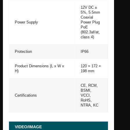
12V DC ±
5%, 5.5mm
Coaxial
Power Supply
Power Plug
PoE
(802.3af/at,
class 4)
Protection
IP66
Product Dimensions (L x W x
120 × 172 ×
H)
198 mm
CE, RCM,
BSMI,
Certifications
VCCI,
RoHS,
NTRA, KC
VIDEO/IMAGE