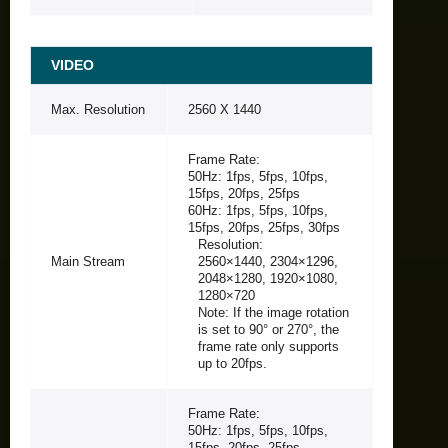
VIDEO
Max. Resolution
2560 X 1440
Frame Rate:
50Hz: 1fps, 5fps, 10fps,
15fps, 20fps, 25fps
60Hz: 1fps, 5fps, 10fps,
15fps, 20fps, 25fps, 30fps
Resolution:
Main Stream
2560×1440, 2304×1296,
2048×1280, 1920×1080,
1280×720
Note: If the image rotation
is set to 90° or 270°, the
frame rate only supports
up to 20fps.
Frame Rate:
50Hz: 1fps, 5fps, 10fps,
15fps, 20fps, 25fps