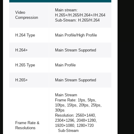
Main stream:
Video
H.265+/H.265/H.264+//H.264
Compression
Sub-Stream: H.265/H.264
H.264 Type
Main Profile/High Profile
H.264+
Main Stream Supported
H.265 Type
Main Profile
H.265+
Main Stream Supported
Main Stream
Frame Rate: 1fps, 5fps,
10fps, 15fps, 20fps, 25fps,
30fps
Resolution: 2560×1440,
2304×1296, 2048×1280,
Frame Rate &
1920×1080, 1280×720
Resolutions
Sub-Stream