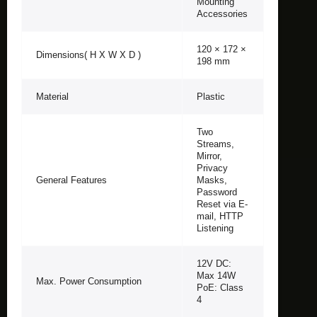
Mounting
Accessories
120 × 172 ×
Dimensions( H X W X D )
198 mm
Material
Plastic
Two
Streams,
Mirror,
Privacy
General Features
Masks,
Password
Reset via E-
mail, HTTP
Listening
12V DC:
Max 14W
Max. Power Consumption
PoE: Class
4