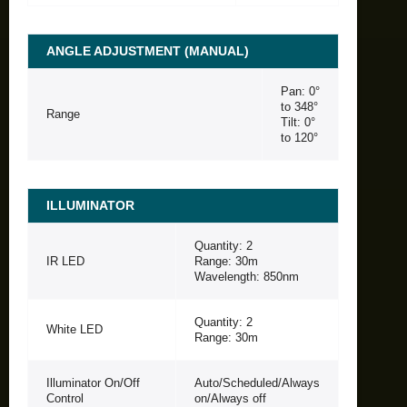
ANGLE ADJUSTMENT (MANUAL)
Pan: 0°
to 348°
Range
Tilt: 0°
to 120°
ILLUMINATOR
Quantity: 2
IR LED
Range: 30m
Wavelength: 850nm
Quantity: 2
White LED
Range: 30m
Illuminator On/Off
Auto/Scheduled/Always
Control
on/Always off