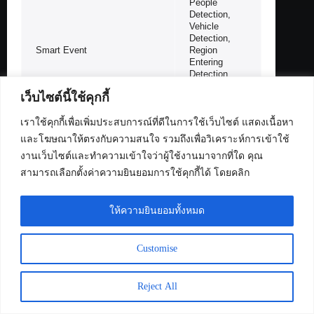
People
Detection,
Vehicle
Detection,
Smart Event
Region
Entering
Detection,
Region
เว็บไซต์นี้ใช้คุกกี้
Exiting
Detection,
Object
เราใช้คุกกี้เพื่อเพิ่มประสบการณ์ที่ดีในการใช้เว็บไซต์ แสดงเนื้อหา
Abandoned
และโฆษณาให้ตรงกับความสนใจ รวมถึงเพื่อวิเคราะห์การเข้าใช้
Detection,
งานเว็บไซต์และทำความเข้าใจว่าผู้ใช้งานมาจากที่ใด คุณ
Object
Removal
สามารถเลือกตั้งค่าความยินยอมการใช้คุกกี้ได้ โดยคลิก
Detection
ให้ความยินยอมทั้งหมด
Motion
Detection,
Video
Customise
Basic Event
Tampering
Detection,
Exception (
Reject All
Illegal Login)