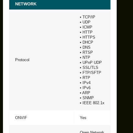
NETWORK
• TCP/IP
• UDP
• ICMP
• HTTP
• HTTPS
• DHCP
• DNS
• RTSP
• NTP
Protocol
• UPnP UDP
• SSL/TLS
• FTP/SFTP
• RTP
• IPv4
• IPv6
• ARP
• SNMP
• IEEE 802.1x
ONVIF
Yes
Open Network