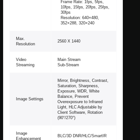
Frame Rate: 1fps, 5fps,
10fps, 15fps, 20fps, 25fps,
30fps
Resolution: 640×480,
352×288, 320×240
Max.
2560 X 1440
Resolution
Video
Main Stream
Streaming
Sub-Stream
Mirror, Brightness, Contrast,
Saturation, Sharpness,
Exposure, WDR, White
Balance, Prevent
Image Settings
Overexposure to Infrared
Light, HLC Adjustable by
Client Software, Rotation
(90°/270°)
Image
BLC/3D DNR/HLC/SmartIR
Enhancement