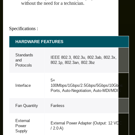
without the need for a technician.
Specifications :
HARDWARE FEATURES
Standards
IEEE 802.3, 802.3u, 802.3ab, 802.3x,
and
802.1p, 802.3an, 802.3bz
Protocols
5×
Interface
100Mbps/1Gbps/2.5Gbps/5Gbps/10Gbps
Ports, Auto-Negotiation, Auto-MDI/MDIX
Fan Quantity
Fanless
External
External Power Adapter (Output: 12 VDC
Power
/ 2.0 A)
Supply