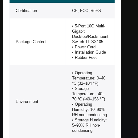
Certification
CE, FCC ,RoHS
• 5-Port 10G Multi-
Gigabit
Desktop/Rackmount
Package Content
Switch TL-SX105
• Power Cord
• Installation Guide
• Rubber Feet
• Operating
Temperature: 0–40
°C (32–104 °F)
• Storage
Temperature: -40–
70 °C (-40–158 °F)
Environment
• Operating
Humidity: 10–90%
RH non-condensing
• Storage Humidity:
5–90% RH non-
condensing