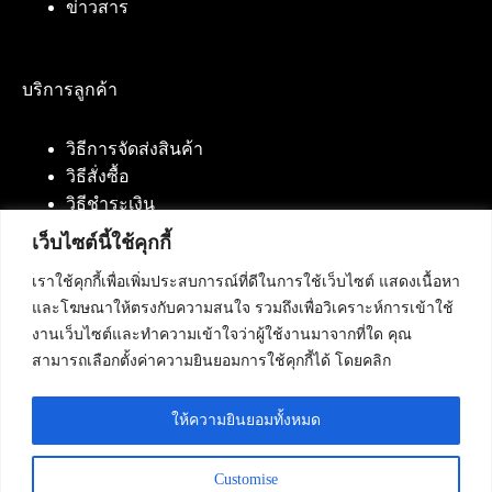
ข่าวสาร
บริการลูกค้า
วิธีการจัดส่งสินค้า
วิธีสั่งซื้อ
วิธีชำระเงิน
เว็บไซต์นี้ใช้คุกกี้
เราใช้คุกกี้เพื่อเพิ่มประสบการณ์ที่ดีในการใช้เว็บไซต์ แสดงเนื้อหา
ติดต่อเรา
และโฆษณาให้ตรงกับความสนใจ รวมถึงเพื่อวิเคราะห์การเข้าใช้
งานเว็บไซต์และทำความเข้าใจว่าผู้ใช้งานมาจากที่ใด คุณ
บริษัท เน็ทฟิวชั่น คอมมิวนิเคชั่น จำกัด 420/94 ถนน
สามารถเลือกตั้งค่าความยินยอมการใช้คุกกี้ได้ โดยคลิก
นัมเบอร์วัน-ราม 2 แขวงดอกไม้, เขตประเวศ
กรุงเทพมหานคร 10250
ให้ความยินยอมทั้งหมด
โทรศัพท์ :
084-553-4055
,
086-309-5259
,
02-125-2703
Customise