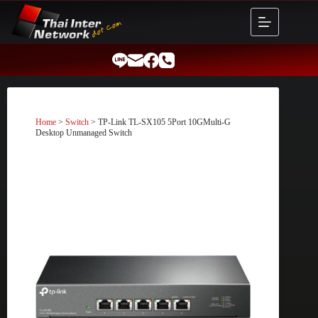
Skip
to
content
Home
>
Switch
> TP-Link TL-SX105 5Port 10GMulti-G
Desktop Unmanaged Switch