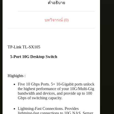
คำอธิบาย
Desktop
Unmanaged
Switch
ชิ้น
บทวิจารณ์ (0)
TP-Link TL-SX105
5-Port 10G Desktop Switch
Highights :
Five 10 Gbps Ports. 5× 10-Gigabit ports unlock
the highest performance of your 10G/Multi-Gig
bandwidth and devices, and provide up to 100
Gbps of switching capacity.
Lightning-Fast Connections. Provides
lightning-fast connections to 10G NAS, Server,