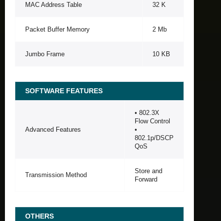
MAC Address Table
32 K
Packet Buffer Memory
2 Mb
Jumbo Frame
10 KB
SOFTWARE FEATURES
• 802.3X
Flow Control
Advanced Features
•
802.1p/DSCP
QoS
Store and
Transmission Method
Forward
OTHERS