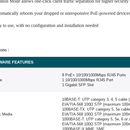
ation Mode allows one-click client traffic separation for higher securit
omatically reboots your dropped or unresponsive PoE-powered device
y to use, with no configuration and installation needed
ions :
WARE FEATURES
8 PoE+ 10/100/1000Mbps RJ45 Ports
ce
1 10/100/1000Mbps RJ45 Port
1 Gigabit SFP Slot
10BASE-T: UTP category 3, 4, 5 cable
EIA/TIA-568 100Ω STP (maximum 100
100BASE-TX: UTP category 5, 5e cabl
k Media
EIA/TIA-568 100Ω STP (maximum 100
1000BASE-T: UTP category 5, 5e, 6 or
EIA/TIA-568 100Ω STP (maximum 100
1000BASE-X MMF, SMF