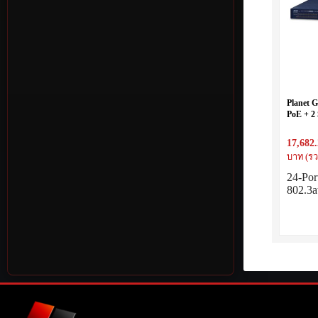
Planet 
PoE + 2
Switch 
17,682
บาท (รว
24-Por
802.3