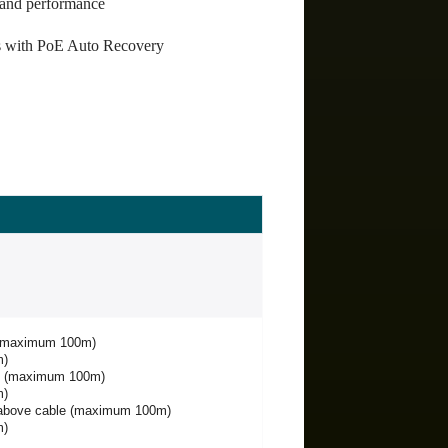
y and performance
s with PoE Auto Recovery
 (maximum 100m)
m)
e (maximum 100m)
m)
 above cable (maximum 100m)
m)