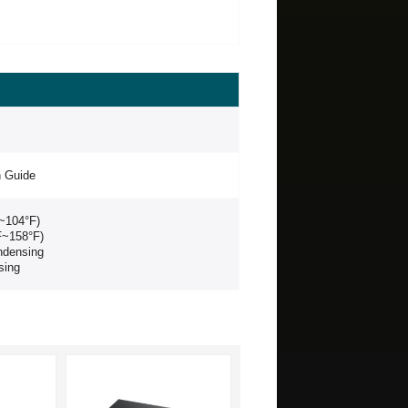
n Guide
~104°F)
F~158°F)
ndensing
sing