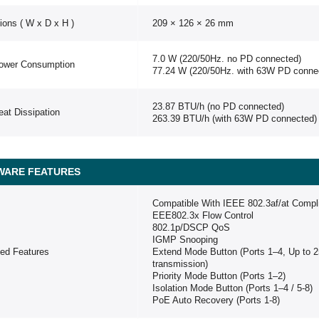
ons ( W x D x H )
209 × 126 × 26 mm
7.0 W (220/50Hz. no PD connected)
ower Consumption
77.24 W (220/50Hz. with 63W PD conne
23.87 BTU/h (no PD connected)
at Dissipation
263.39 BTU/h (with 63W PD connected)
WARE FEATURES
Compatible With IEEE 802.3af/at Compl
EEE802.3x Flow Control
802.1p/DSCP QoS
IGMP Snooping
ed Features
Extend Mode Button (Ports 1–4, Up to 
transmission)
Priority Mode Button (Ports 1–2)
Isolation Mode Button (Ports 1–4 / 5-8)
PoE Auto Recovery (Ports 1-8)