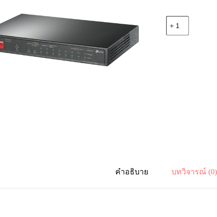
จำนวน
TP-
Link
TL-
SG1210P
10Port
Gb
DesktopSwitch,
8-
Port
PoE+
63W
ชิ้น
คำอธิบาย
บทวิจารณ์ (0