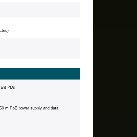
cted)
iant PDs
250 m PoE power supply and data