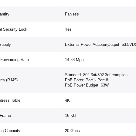
ntity
Fanless
l Security Lock
Yes
Supply
External Power Adapter(Output: 53.5VDC
 Forwarding Rate
14.88 Mpps
Standard: 802.3at/802.3af compliant
rts (RJ45)
PoE Ports: Port1- Port 8
PoE Power Budget: 63W
dress Table
4K
Frame
16 KB
ng Capacity
20 Gbps