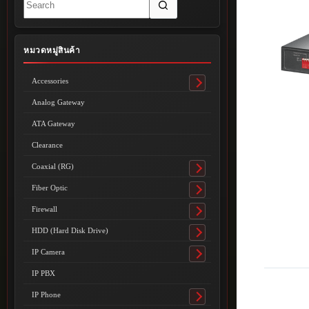
results
หมวดหมู่สินค้า
Accessories
Toggle
submenu
Analog Gateway
ATA Gateway
Clearance
Coaxial (RG)
Toggle
submenu
Fiber Optic
Toggle
submenu
Firewall
Toggle
submenu
HDD (Hard Disk Drive)
Toggle
submenu
IP Camera
Toggle
submenu
IP PBX
IP Phone
Toggle