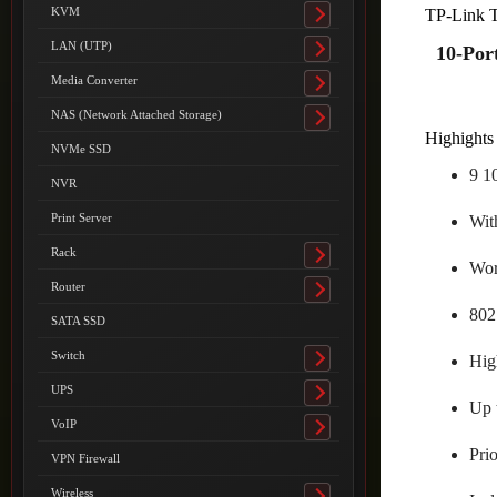
submenu
KVM
TP-Link 
Toggle
submenu
LAN (UTP)
10-Por
Toggle
submenu
Media Converter
Toggle
submenu
NAS (Network Attached Storage)
Toggle
Highights 
submenu
NVMe SSD
9 1
NVR
Print Server
Wit
Rack
Toggle
Wor
submenu
Router
Toggle
802
submenu
SATA SSD
Switch
Hig
Toggle
submenu
UPS
Toggle
Up 
submenu
VoIP
Toggle
Prio
submenu
VPN Firewall
Wireless