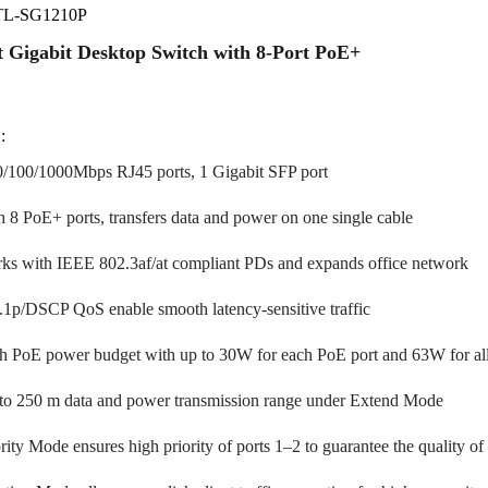
TL-SG1210P
t Gigabit Desktop Switch with 8-Port PoE+
:
0/100/1000Mbps RJ45 ports, 1 Gigabit SFP port
h 8 PoE+ ports, transfers data and power on one single cable
ks with IEEE 802.3af/at compliant PDs and expands office network
.1p/DSCP QoS enable smooth latency-sensitive traffic
h PoE power budget with up to 30W for each PoE port and 63W for al
to 250 m data and power transmission range under Extend Mode
rity Mode ensures high priority of ports 1–2 to guarantee the quality of 