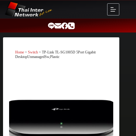
Skip
to
content
Home
>
Switch
> TP-Link TL-SG1005D 5Port Gigabit
DesktopUnmanagedSw,Plastic