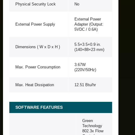
Physical Security Lock
No
External Power
External Power Supply
Adapter (Output:
5VDC / 0.6A)
5.5×3.5×0.9 in.
Dimensions ( W x D x H )
(140×88×23 mm)
3.67W
Max. Power Consumption
(220V/50Hz)
Max. Heat Dissipation
12.51 Btu/hr
SOFTWARE FEATURES
Green
Technology
802.3x Flow