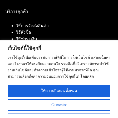
บริการลูกค้า
วิธีการจัดส่งสินค้า
วิธีสั่งซื้อ
วิธีชำระเงิน
เว็บไซต์นี้ใช้คุกกี้
เราใช้คุกกี้เพื่อเพิ่มประสบการณ์ที่ดีในการใช้เว็บไซต์ แสดงเนื้อหา
ติดต่อเรา
และโฆษณาให้ตรงกับความสนใจ รวมถึงเพื่อวิเคราะห์การเข้าใช้
งานเว็บไซต์และทำความเข้าใจว่าผู้ใช้งานมาจากที่ใด คุณ
บริษัท เน็ทฟิวชั่น คอมมิวนิเคชั่น จำกัด 420/94 ถนน
สามารถเลือกตั้งค่าความยินยอมการใช้คุกกี้ได้ โดยคลิก
นัมเบอร์วัน-ราม 2 แขวงดอกไม้, เขตประเวศ
กรุงเทพมหานคร 10250
ให้ความยินยอมทั้งหมด
โทรศัพท์ :
084-553-4055
,
086-309-5259
,
02-125-2703
Customise