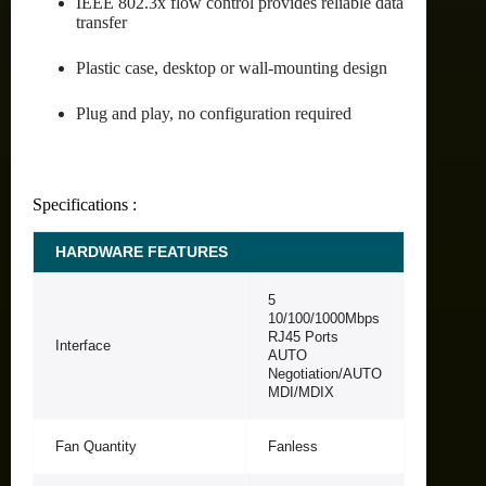
IEEE 802.3x flow control provides reliable data
transfer
Plastic case, desktop or wall-mounting design
Plug and play, no configuration required
Specifications :
HARDWARE FEATURES
5
10/100/1000Mbps
RJ45 Ports
Interface
AUTO
Negotiation/AUTO
MDI/MDIX
Fan Quantity
Fanless