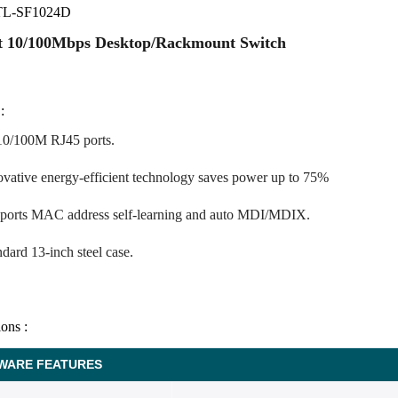
TL-SF1024D
t 10/100Mbps Desktop/Rackmount Switch
:
10/100M RJ45 ports.
ovative energy-efficient technology saves power up to 75%
ports MAC address self-learning and auto MDI/MDIX.
ndard 13-inch steel case.
ions :
WARE FEATURES