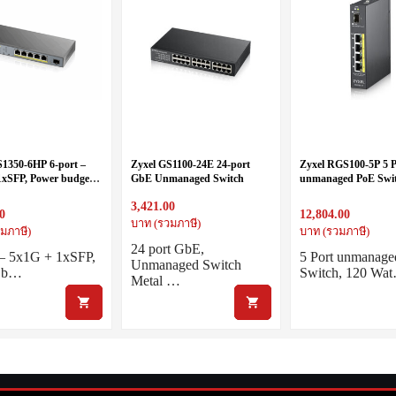
S1350-6HP 6-port –
Zyxel GS1100-24E 24-port
Zyxel RGS100-5P 5 P
1xSFP, Power budget
GbE Unmanaged Switch
unmanaged PoE Swit
pport IEEE 802.3bt
Watt PoE, DIN Rail, 
3,421.00
al Power Supply
58V DC
0
12,804.00
บาท (รวมภาษี)
มภาษี)
บาท (รวมภาษี)
24 port GbE,
 – 5x1G + 1xSFP,
5 Port unmanag
Unmanaged Switch
 b…
Switch, 120 Wa
Metal …