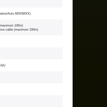
x
iation/Auto MDI/MDIX)
 (maximum 100m)
bove cable (maximum 100m)
.6A)