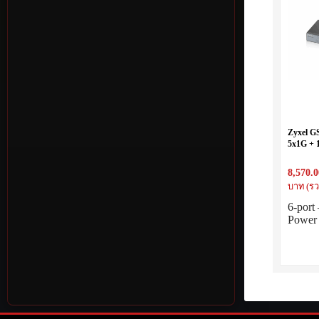
Zyxel G
5x1G + 
60W *Su
*Extern
8,570.0
บาท (รว
6-port
Power