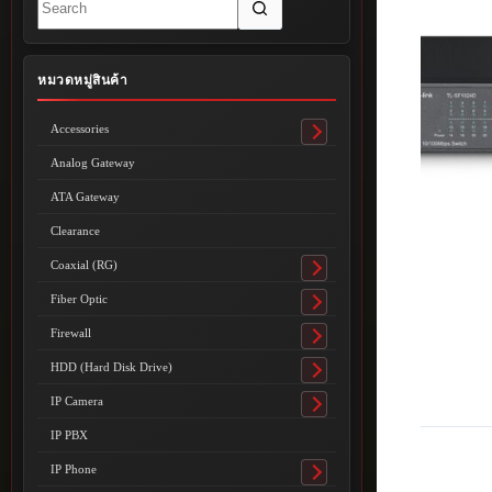
results
หมวดหมู่สินค้า
Accessories
Toggle
submenu
Analog Gateway
ATA Gateway
Clearance
Coaxial (RG)
Toggle
submenu
Fiber Optic
Toggle
submenu
Firewall
Toggle
submenu
HDD (Hard Disk Drive)
Toggle
submenu
IP Camera
Toggle
submenu
IP PBX
IP Phone
Toggle