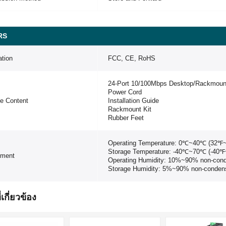
RS
ation
FCC, CE, RoHS
24-Port 10/100Mbps Desktop/Rackmoun
Power Cord
e Content
Installation Guide
Rackmount Kit
Rubber Feet
Operating Temperature: 0℃~40℃ (32℉
Storage Temperature: -40℃~70℃ (-40
nment
Operating Humidity: 10%~90% non-con
Storage Humidity: 5%~90% non-conden
่เกี่ยวข้อง