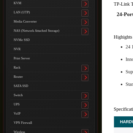
submenu
KVM
TP-Link 
Toggle
submenu
LAN (UTP)
24-Por
Toggle
submenu
Media Converter
Toggle
submenu
NAS (Network Attached Storage)
Toggle
Highights 
submenu
NVMe SSD
24 
NVR
Print Server
Inn
Rack
Toggle
Sup
submenu
Router
Toggle
Sta
submenu
SATA SSD
Switch
Toggle
submenu
UPS
Toggle
Specificat
submenu
VoIP
Toggle
submenu
HARD
VPN Firewall
Wireless