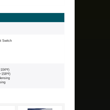
t Switch
~104℉)
℉~158℉)
densing
sing