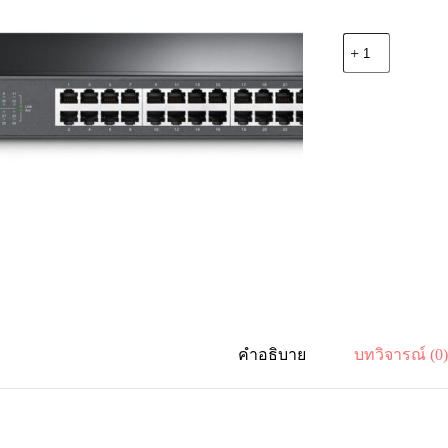
จำนวน
TP-
Link
TL-
SF1024D
16Port
10/100M
13"
Unmanaged
Switch
ชิ้น
คำอธิบาย
บทวิจารณ์ (0