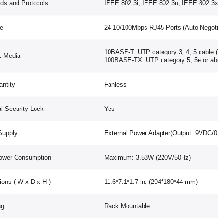
ds and Protocols
IEEE 802.3i, IEEE 802.3u, IEEE 802.3
ce
24 10/100Mbps RJ45 Ports (Auto Negot
10BASE-T: UTP category 3, 4, 5 cable
k Media
100BASE-TX: UTP category 5, 5e or a
ntity
Fanless
l Security Lock
Yes
Supply
External Power Adapter(Output: 9VDC/0
ower Consumption
Maximum: 3.53W (220V/50Hz)
ons ( W x D x H )
11.6*7.1*1.7 in. (294*180*44 mm)
ng
Rack Mountable