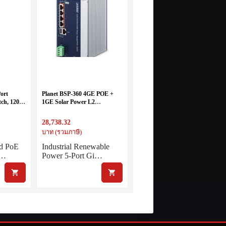
ort
Planet BSP-360 4GE POE +
ch, 120
1GE Solar Power L2
IP30, 12-
Industrial PoE Switch
28,738.32
บาท (รวมภาษี)
ed PoE
Industrial Renewable
t…
Power 5-Port Gi…