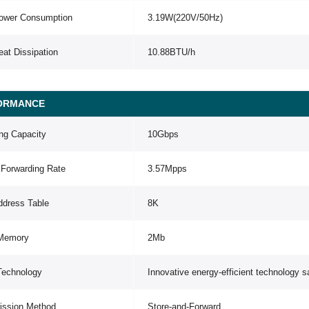
ower Consumption
3.19W(220V/50Hz)
at Dissipation
10.88BTU/h
ORMANCE
ng Capacity
10Gbps
 Forwarding Rate
3.57Mpps
dress Table
8K
 Memory
2Mb
Technology
Innovative energy-efficient technology
ission Method
Store-and-Forward