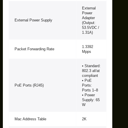
External
Power
Adapter
External Power Supply
(Output:
53.5VDC /
1.31A)
1.3392
Packet Forwarding Rate
Mpps
• Standard:
802.3 af/at
compliant
• PoE
PoE Ports (RJ45)
Ports:
Ports 1–8
• Power
Supply: 65
W
Mac Address Table
2K