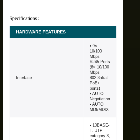
Specifications :
HARDWARE FEATURES
• 9×
10/100
Mbps
RJ45 Ports
(8× 10/100
Mbps
Interface
802.3af/at
PoE+
ports)
• AUTO
Negotiation
• AUTO
MDI/MDIX
• 10BASE-
T: UTP
category 3,