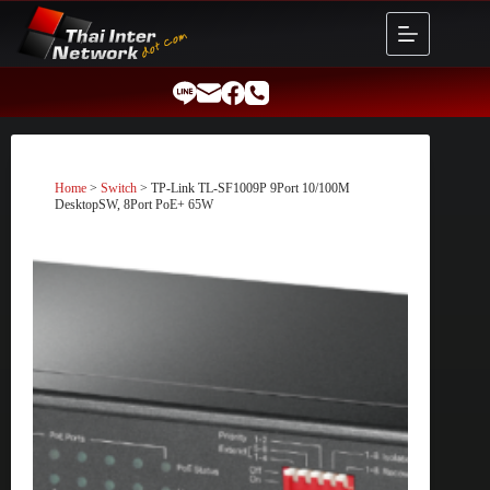
Skip
to
content
Home
>
Switch
> TP-Link TL-SF1009P 9Port 10/100M
DesktopSW, 8Port PoE+ 65W