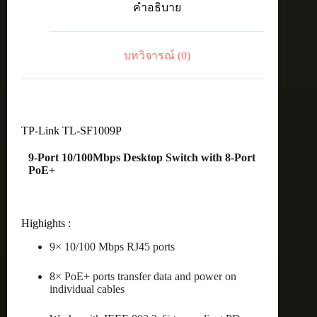
คำอธิบาย
8Port
PoE+
65W
ชิ้น
บทวิจารณ์ (0)
TP-Link TL-SF1009P
9-Port 10/100Mbps Desktop Switch with 8-Port
PoE+
Highights :
9× 10/100 Mbps RJ45 ports
8× PoE+ ports transfer data and power on
individual cables