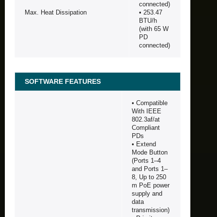
connected)
Max. Heat Dissipation
• 253.47
BTU/h
(with 65 W
PD
connected)
SOFTWARE FEATURES
• Compatible
With IEEE
802.3af/at
Compliant
PDs
• Extend
Mode Button
(Ports 1–4
and Ports 1–
8, Up to 250
m PoE power
supply and
data
transmission)