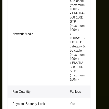
4, 5 cable
(maximum
100m)
• EIA/TIA-
568 100Ω
STP
(maximum
100m)
Network Media
•
100BASE-
TX: UTP
category 5,
5e cable
(maximum
100m)
• EIA/TIA-
568 100Ω
STP
(maximum
100m)
Fan Quantity
Fanless
Physical Security Lock
Yes