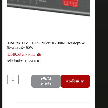
TP-Link TL-SF1009P 9Port 10/100M DesktopSW,
8Port PoE+ 65W
1,149.53
บาท (รวมภาษี)
รหัสสินค้า:
TL-SF1009P
จำนวน
เพิ่มใส่
สั่งซื้อสินค้า
TP-
ตะกร้า
Link
TL-
SF1009P
9Port
10/100M
DesktopSW,