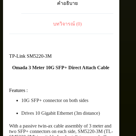
คำอธิบาย
Attach
SFP+
Cable
for
บทวิจารณ์ (0)
10
Gb
ชิ้น
TP-Link SM5220-3M
Omada 3 Meter 10G SFP+ Direct Attach Cable
Features :
10G SFP+ connector on both sides
Drives 10 Gigabit Ethernet (3m distance)
With a passive twin-ax cable assembly of 3 meter and
two SFP+ connectors on each side, SM5220-3M (TL-