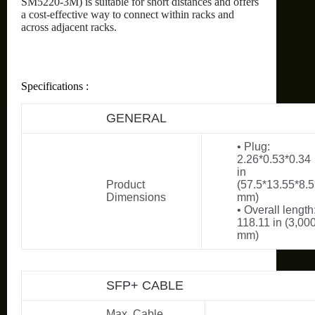
SM5220-3M) is suitable for short distances and offers
a cost-effective way to connect within racks and
across adjacent racks.
Specifications :
GENERAL
• Plug:
2.26*0.53*0.34
in
Product
(57.5*13.55*8.
Dimensions
mm)
• Overall length
118.11 in (3,00
mm)
SFP+ CABLE
Max. Cable