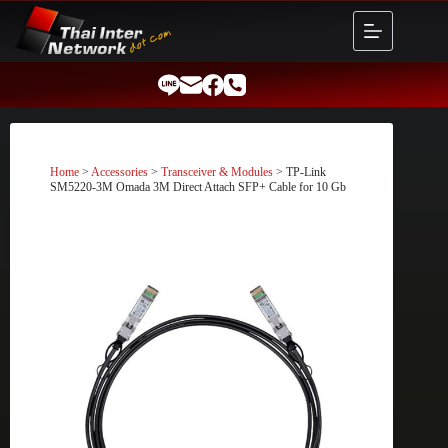
Skip
to
content
Home
>
Accessories
>
Transceiver & Modules
> TP-Link
SM5220-3M Omada 3M Direct Attach SFP+ Cable for 10 Gb