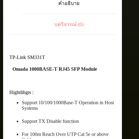
คำอธิบาย
SFP
Module
ชิ้น
บทวิจารณ์ (0)
TP-Link SM331T
Omada 1000BASE-T RJ45 SFP Module
Hightlihgts :
Support 10/100/1000Base-T Operation in Host
Systems
Support TX Disable function
For 100m Reach Over UTP Cat 5e or above