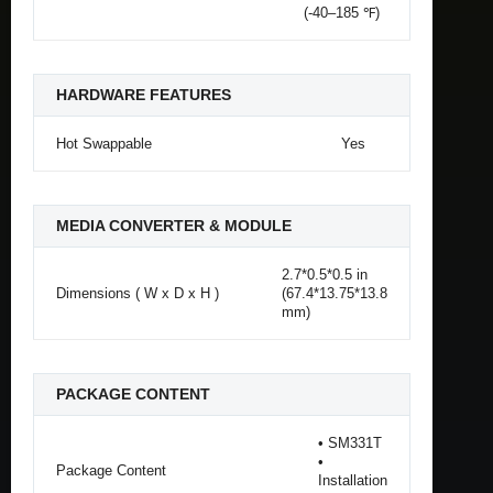
(-40–185 ℉)
HARDWARE FEATURES
Hot Swappable
Yes
MEDIA CONVERTER & MODULE
2.7*0.5*0.5 in
Dimensions ( W x D x H )
(67.4*13.75*13.8
mm)
PACKAGE CONTENT
• SM331T
•
Package Content
Installation