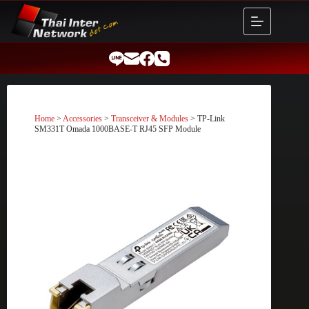
Skip
to
content
Home
>
Accessories
>
Transceiver & Modules
> TP-Link
SM331T Omada 1000BASE-T RJ45 SFP Module