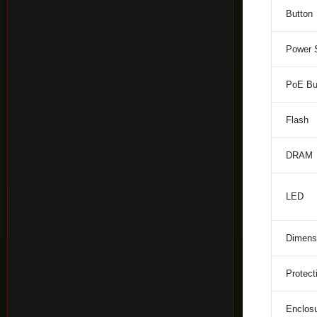
Button
Power 
PoE Bu
Flash
DRAM
LED
Dimensi
Protect
Enclos