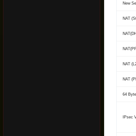
New Se
NAT (St
NAT(D
NAT(P
NAT (L
NAT (P
64 Byte
IPsec 