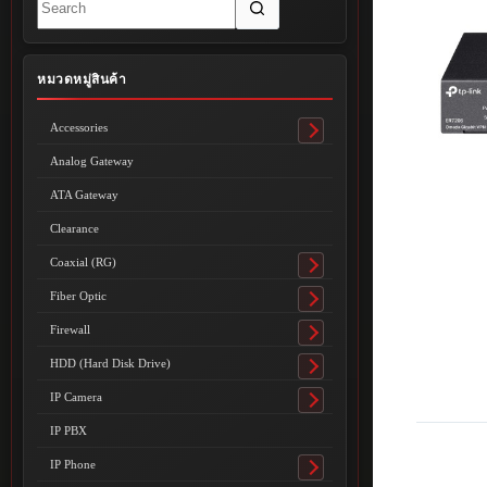
results
หมวดหมู่สินค้า
Accessories
Toggle
submenu
Analog Gateway
ATA Gateway
Clearance
Coaxial (RG)
Toggle
submenu
Fiber Optic
Toggle
submenu
Firewall
Toggle
submenu
HDD (Hard Disk Drive)
Toggle
submenu
IP Camera
Toggle
submenu
IP PBX
IP Phone
Toggle