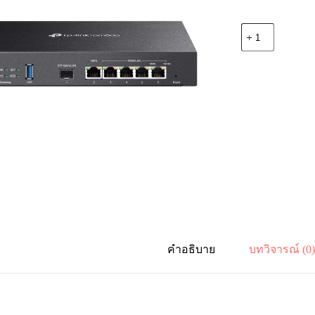
จำนวน
TP-
Link
Omada
ER7206
Gigabit
Multi-
WAN
VPN
Router
ชิ้น
คำอธิบาย
บทวิจารณ์ (0