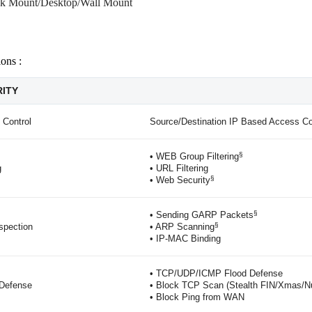
k Mount/Desktop/Wall Mount
ions :
ITY
 Control
Source/Destination IP Based Access Co
§
• WEB Group Filtering
g
• URL Filtering
§
• Web Security
§
• Sending GARP Packets
§
spection
• ARP Scanning
• IP-MAC Binding
• TCP/UDP/ICMP Flood Defense
 Defense
• Block TCP Scan (Stealth FIN/Xmas/Nu
• Block Ping from WAN