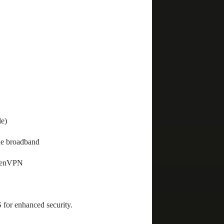
le)
ine broadband
OpenVPN
for enhanced security.