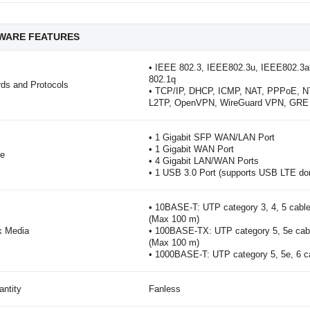
WARE FEATURES
• IEEE 802.3, IEEE802.3u, IEEE802.3a
802.1q
ds and Protocols
• TCP/IP, DHCP, ICMP, NAT, PPPoE, 
L2TP, OpenVPN, WireGuard VPN, GR
• 1 Gigabit SFP WAN/LAN Port
• 1 Gigabit WAN Port
ce
• 4 Gigabit LAN/WAN Ports
• 1 USB 3.0 Port (supports USB LTE do
• 10BASE-T: UTP category 3, 4, 5 cab
(Max 100 m)
k Media
• 100BASE-TX: UTP category 5, 5e ca
(Max 100 m)
• 1000BASE-T: UTP category 5, 5e, 6 c
ntity
Fanless