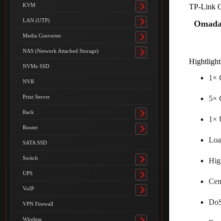
submenu
KVM
TP-Link 
Toggle
submenu
LAN (UTP)
Omada
Toggle
submenu
Media Converter
Toggle
submenu
NAS (Network Attached Storage)
Toggle
Hightlight
submenu
NVMe SSD
1× 
NVR
Print Server
5× 
Rack
Toggle
1× 
submenu
Router
Toggle
Loa
submenu
SATA SSD
Switch
Hig
Toggle
submenu
UPS
Toggle
Cen
submenu
VoIP
Toggle
DoS
submenu
VPN Firewall
Wireless