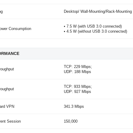
ng
Desktop/ Wall-Mounting/Rack-Mounting
• 7.5 W (with USB 3.0 connected)
ower Consumption
• 4.5 W (without USB 3.0 connected)
ORMANCE
TCP: 229 Mbps;
roughput
UDP: 188 Mbps
TCP: 933 Mbps;
roughput
UDP: 927 Mbps
ard VPN
341.3 Mbps
rent Session
150,000