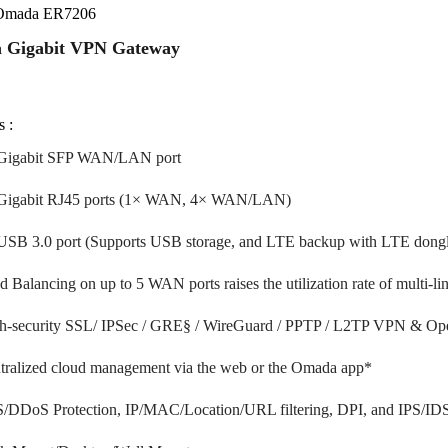
Omada ER7206
 Gigabit VPN Gateway
s :
Gigabit SFP WAN/LAN port
Gigabit RJ45 ports (1× WAN, 4× WAN/LAN)
USB 3.0 port (Supports USB storage, and LTE backup with LTE dong
d Balancing on up to 5 WAN ports raises the utilization rate of multi-l
h-security SSL/ IPSec / GRE§ / WireGuard / PPTP / L2TP VPN & 
tralized cloud management via the web or the Omada app*
/DDoS Protection, IP/MAC/Location/URL filtering, DPI, and IPS/IDS 