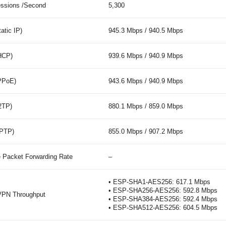
ssions /Second
5,300
atic IP)
945.3 Mbps / 940.5 Mbps
HCP)
939.6 Mbps / 940.9 Mbps
PPoE)
943.6 Mbps / 940.9 Mbps
2TP)
880.1 Mbps / 859.0 Mbps
PTP)
855.0 Mbps / 907.2 Mbps
 Packet Forwarding Rate
–
• ESP-SHA1-AES256: 617.1 Mbps
• ESP-SHA256-AES256: 592.8 Mbps
VPN Throughput
• ESP-SHA384-AES256: 592.4 Mbps
• ESP-SHA512-AES256: 604.5 Mbps