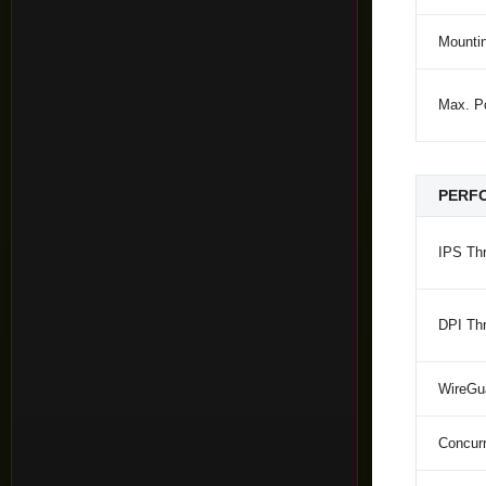
Mounti
Max. P
PERF
IPS Th
DPI Th
WireGu
Concur