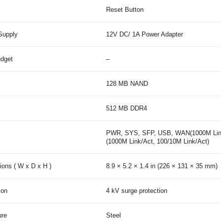
Reset Button
Supply
12V DC/ 1A Power Adapter
dget
–
128 MB NAND
512 MB DDR4
PWR, SYS, SFP, USB, WAN(1000M Link
(1000M Link/Act, 100/10M Link/Act)
ons ( W x D x H )
8.9 × 5.2 × 1.4 in (226 × 131 × 35 mm)
ion
4 kV surge protection
ure
Steel