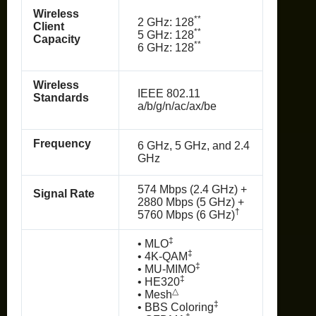
Wireless
**
2 GHz: 128
Client
**
5 GHz: 128
Capacity
**
6 GHz: 128
Wireless
IEEE 802.11
Standards
a/b/g/n/ac/ax/be
Frequency
6 GHz, 5 GHz, and 2.4
GHz
574 Mbps (2.4 GHz) +
Signal Rate
2880 Mbps (5 GHz) +
†
5760 Mbps (6 GHz)
‡
• MLO
‡
• 4K-QAM
‡
• MU-MIMO
‡
• HE320
△
• Mesh
‡
• BBS Coloring