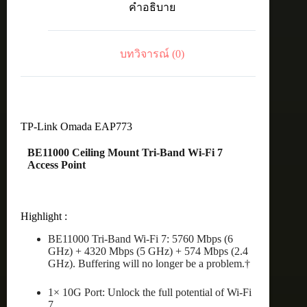
คำอธิบาย
CeilingMount
AP
ชิ้น
บทวิจารณ์ (0)
TP-Link Omada EAP773
BE11000 Ceiling Mount Tri-Band Wi-Fi 7
Access Point
Highlight :
BE11000 Tri-Band Wi-Fi 7: 5760 Mbps (6
GHz) + 4320 Mbps (5 GHz) + 574 Mbps (2.4
GHz). Buffering will no longer be a problem.†
1× 10G Port: Unlock the full potential of Wi-Fi
7.