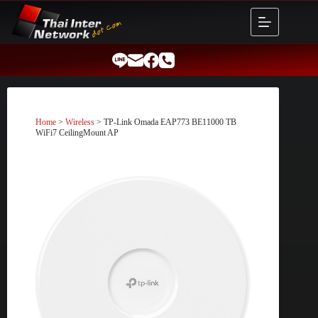
Skip
to
content
Home
>
Wireless
> TP-Link Omada EAP773 BE11000 TB
WiFi7 CeilingMount AP