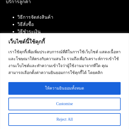
บริการลูกค้า
วิธีการจัดส่งสินค้า
วิธีสั่งซื้อ
วิธีชำระเงิน
เว็บไซต์นี้ใช้คุกกี้
เราใช้คุกกี้เพื่อเพิ่มประสบการณ์ที่ดีในการใช้เว็บไซต์ แสดงเนื้อหา
ติดต่อเรา
และโฆษณาให้ตรงกับความสนใจ รวมถึงเพื่อวิเคราะห์การเข้าใช้
งานเว็บไซต์และทำความเข้าใจว่าผู้ใช้งานมาจากที่ใด คุณ
บริษัท เน็ทฟิวชั่น คอมมิวนิเคชั่น จำกัด 420/94 ถนน
สามารถเลือกตั้งค่าความยินยอมการใช้คุกกี้ได้ โดยคลิก
นัมเบอร์วัน-ราม 2 แขวงดอกไม้, เขตประเวศ
กรุงเทพมหานคร 10250
ให้ความยินยอมทั้งหมด
โทรศัพท์ :
084-553-4055
,
086-309-5259
,
02-125-2703
Customise
Reject All
Copyright © 2026 - Netfusion Communication Co., Ltd. All
Rights Reserved.