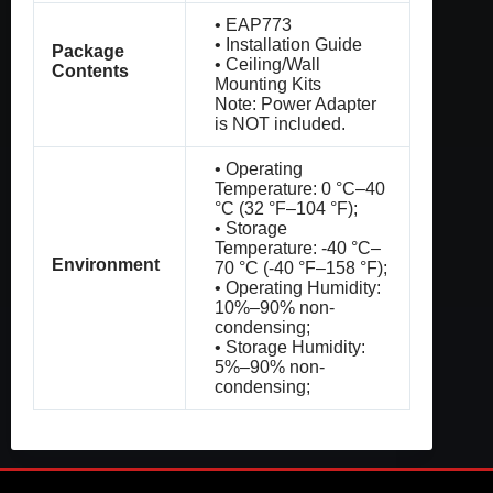
• EAP773
• Installation Guide
Package
• Ceiling/Wall
Contents
Mounting Kits
Note: Power Adapter
is NOT included.
• Operating
Temperature: 0 °C–40
°C (32 °F–104 °F);
• Storage
Temperature: -40 °C–
Environment
70 °C (-40 °F–158 °F);
• Operating Humidity:
10%–90% non-
condensing;
• Storage Humidity:
5%–90% non-
condensing;