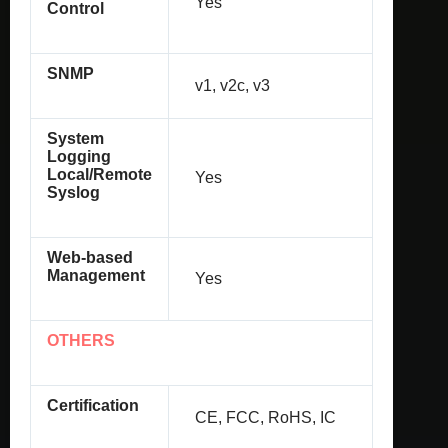
Yes
Control
SNMP
v1, v2c, v3
System
Logging
Local/Remote
Yes
Syslog
Web-based
Management
Yes
OTHERS
Certification
CE, FCC, RoHS, IC