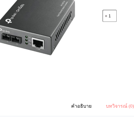
จำนวน
TP-
Link
MC100CM
Omada
10/100Mbps
Multi-
Mode
Media
Converter
ชิ้น
คำอธิบาย
บทวิจารณ์ (0