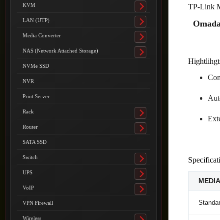
submenu
KVM
TP-Link
Toggle
submenu
LAN (UTP)
Omada 
Toggle
submenu
Media Converter
Toggle
submenu
NAS (Network Attached Storage)
Toggle
Hightlihgt
submenu
NVMe SSD
Com
NVR
Print Server
Aut
Rack
Toggle
Ext
submenu
Router
Toggle
submenu
SATA SSD
Switch
Specificat
Toggle
submenu
UPS
Toggle
MEDI
submenu
VoIP
Toggle
submenu
Standar
VPN Firewall
Wireless