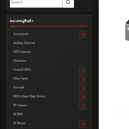
results
หมวดหมู่สินค้า
Accessories
Toggle
submenu
Analog Gateway
ATA Gateway
Clearance
Coaxial (RG)
Toggle
submenu
Fiber Optic
Toggle
submenu
Firewall
Toggle
submenu
HDD (Hard Disk Drive)
Toggle
submenu
IP Camera
Toggle
submenu
IP PBX
IP Phone
Toggle