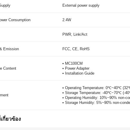
Supply
External power supply
ower Consumption
2.4W
PWR, Link/Act
 & Emission
FCC, CE, RoHS
• MC100CM
e Content
• Power Adapter
• Installation Guide
• Operating Temperature: 0℃~40℃ (3
• Storage Temperature: -40℃~70℃ (-4
nment
• Operating Humidity: 10%~90% non-co
• Storage Humidity: 5%~90% non-conde
่เกี่ยวข้อง