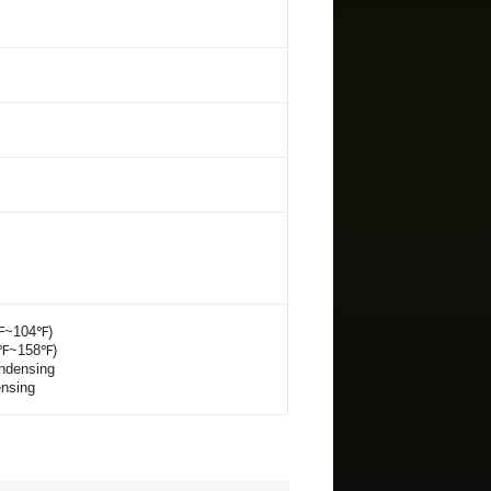
2℉~104℉)
0℉~158℉)
ndensing
nsing