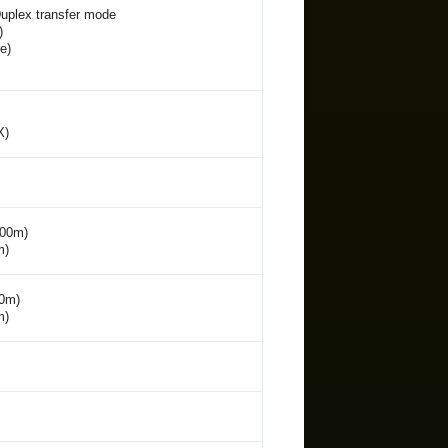
-Duplex transfer mode
)
e)
X)
100m)
m)
00m)
m)