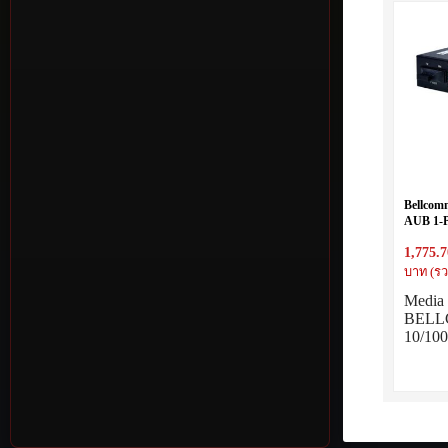
Bellco
AUB 1-
1-PORT
1,775.7
MM 13
บาท (รว
Media 
BEL
10/10