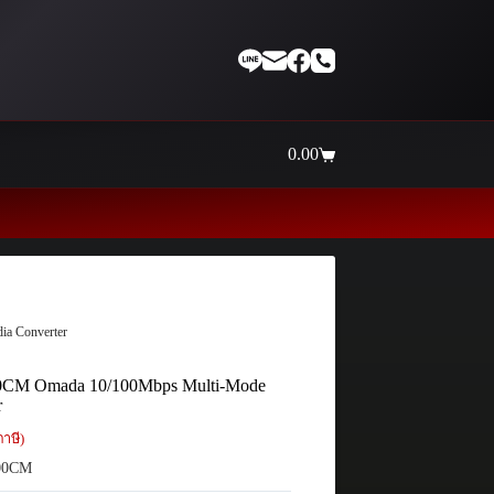
0.00
Shopping
cart
Thaiinternetwork ศูนย์ร
a Converter
CM Omada 10/100Mbps Multi-Mode
r
าษี)
00CM