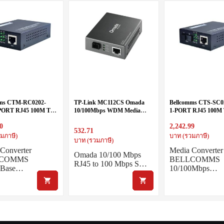
mms CTM-RC0202-
TP-Link MC112CS Omada
Bellcomms CTS-SC0
PORT RJ45 100M TO
10/100Mbps WDM Media
1-PORT RJ45 100M 
 SC-DUPLEX 155M
Converter
PORT SC-DUPLEX 
0
2,242.99
10NM 2KM(OM2)
1310NM, LFP,
532.71
20KM(OS2)/2KM(O
มภาษี)
บาท (รวมภาษี)
บาท (รวมภาษี)
Converter
Media Converter
Omada 10/100 Mbps
LCOMMS
BELLCOMMS
RJ45 to 100 Mbps S…
0Base…
10/100Mbps…