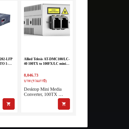
202-LFP
Allied Telesis AT-DMC100/LC-
TO 1-
40 100TX to 100FX/LC mini
155M SM
media converter, AU Power
Cord
8,046.73
M2)
บาท (รวมภาษี)
Desktop Mini Media
Converter, 100TX …