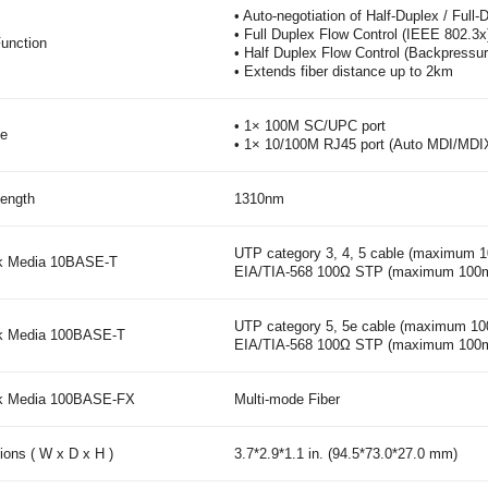
• Auto-negotiation of Half-Duplex / Full
• Full Duplex Flow Control (IEEE 802.3x
unction
• Half Duplex Flow Control (Backpressur
• Extends fiber distance up to 2km
• 1× 100M SC/UPC port
ce
• 1× 10/100M RJ45 port (Auto MDI/MDI
ength
1310nm
UTP category 3, 4, 5 cable (maximum 
k Media 10BASE-T
EIA/TIA-568 100Ω STP (maximum 100
UTP category 5, 5e cable (maximum 1
k Media 100BASE-T
EIA/TIA-568 100Ω STP (maximum 100
k Media 100BASE-FX
Multi-mode Fiber
ons ( W x D x H )
3.7*2.9*1.1 in. (94.5*73.0*27.0 mm)